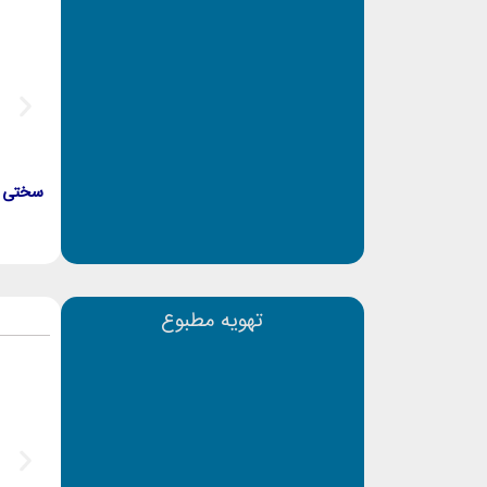
بزرگ؛ در هر مرحله، در کنار شما هستیم تا انتخابی آگا
با اعتماد به تاسیسات پیمان، از مشاوره تخصصی بهره‌
تهیه می‌کنید.
راه‌های ارتباطی:
به فروشگاه ما مراجعه نمایید
با ما تماس بگیرید
سختی گیر 2000000 گرین ات
از طریق واتساپ در ارتباط باشید
آدرس فروشگاه:
تهران، خیابان طالقانی، خیابان بهار شما
آدرس شرکت:
تهران، خیابان طالقانی، خیابان بهار شمالی، پلاک 
تهویه مطبوع
تلفن تماس:
77534190 – 021
شماره واتساپ:
09361158664