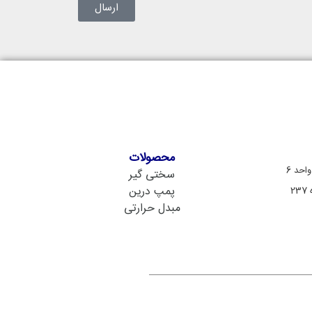
ارسال
محصولات
سختی گیر
پمپ درین
2
مبدل حرارتی