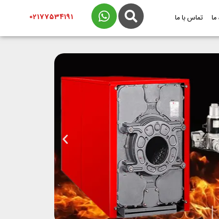
02177534191
 ما
تماس با ما