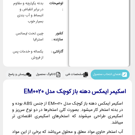
توضیحات
بدنه یکپارچه و مقاوم
:
در برابر انقباض و
انبساط و آب بندی
بسیار خوب
کشور
چین تحت لیسانس
سازنده :
استرالیا
گارانتی :
یکساله و خدمات پس
از فروش
راهنمای انتخاب محصول
مشخصات فنی
کاتالوگ محصول
پرسش و پاسخ
اسکیمر ایمکس دهنه باز کوچک مدل EM0020
اسکیمر ایمکس دهنه باز کوچک مدل EM0020 از جنس ABS بوده و
در بدنه استخر کار میشود. بصورت کلی استخرها در دو نوع سرریز و
اسکیمری طراحی میشوند که استخرهای اسکیمری اقتصادی تر
میباشد.
آب استخر حاوی مواد معلق و محلول می‌باشد که برخی از این مواد