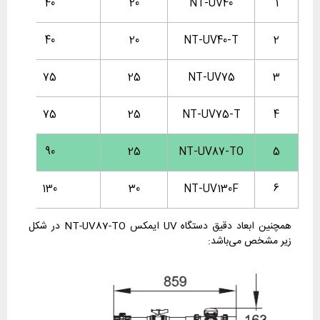
40
20
NT-UV40
1
40
20
NT-UV40-T
2
75
25
NT-UV75
3
75
25
NT-UV75-T
4
90
25
NT-UV87-TO
5
130
30
NT-UV130F
6
همچنین ابعاد دقیق دستگاه UV ایمکس NT-UV87-TO در شکل
زیر مشخص می‌باشد: