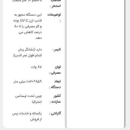
مناسب
تا حجم 90 متر مکعب
استخر :
توضیحات
این دستگاه مجهز به
:
لامپ ازن UV-C بوده
و کلر مصرفی را تا 80
درصد کاهش می
دهد.
تایمر :
دارد (نشانگر زمان
اتمام طول عمر لامپ)
توان
87 وات
مصرفی :
ابعاد
859*1030 میلی متر
دستگاه :
کشور
چین تحت لیسانس
سازنده :
استرالیا
گارانتی :
یکساله و خدمات پس
از فروش