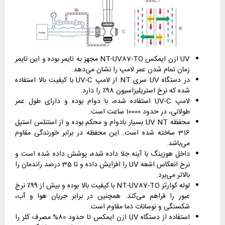
UV ازن ایمکس NT-UV87-TO مجهز به تایمر بوده و این تایمر
زمان تمام شدن عمر لامپ را نشان می‌دهد.
در دستگاه UV سری NT از لامپ UV-C با کیفیت بالا استفاده
شده که نرخ استریلیزاسیون 98٪ را دارد.
لامپ UV-C استفاده شده، با دوام بوده و دارای طول عمر
طولانی، در حدود 10000 ساعت است.
محفظه UV NT بسیار بادوام و محکم بوده و از استنلس استیل
316 ساخته شده است. این محفظه در برابر خورندگی مقاوم
می‌باشد.
داخل هوزینگ با آینه جلا داده شده، پوشش داده شده است و
نرخ انعکاس اشعه UV را افزایش داده و تا 35 درصد راندمان را
بالاتر می‌برد.
لوله کوارتز NT-UV87-TO با کیفیت بالا بوده و بیش از 99٪ نرخ
عبور را فراهم می‌کند. همچنین در برابر جریان هوا و آب،
شکستگی و نوسانات دما مقاوم است.
استفاده از دستگاه UV ازن ایمکس تا حدود 80% مصرف کلر را