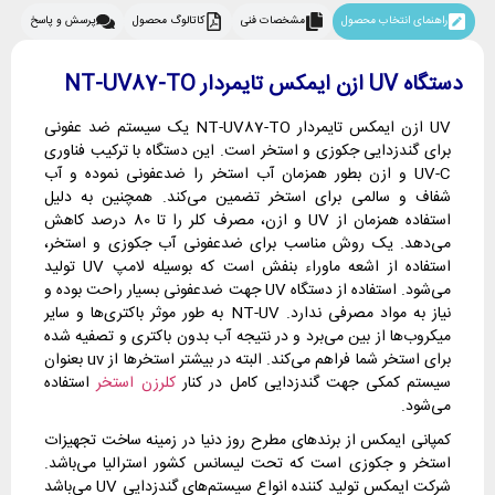
راهنمای انتخاب محصول
مشخصات فنی
کاتالوگ محصول
پرسش و پاسخ
دستگاه UV ازن ایمکس تایمردار NT-UV87-TO
UV ازن ایمکس تایمردار NT-UV87-TO یک سیستم ضد عفونی
برای گندزدایی جکوزی و استخر است. این دستگاه با ترکیب فناوری
UV-C و ازن بطور همزمان آب استخر را ضدعفونی نموده و آب
شفاف و سالمی برای استخر تضمین می‌کند. همچنین به دلیل
استفاده همزمان از UV و ازن، مصرف کلر را تا 80 درصد کاهش
می‌دهد. یک روش مناسب برای ضدعفونی آب جکوزی و استخر،
استفاده از اشعه ماوراء بنفش است که بوسیله لامپ UV تولید
می‌شود. استفاده از دستگاه UV جهت ضدعفونی بسیار راحت بوده و
نیاز به مواد مصرفی ندارد. NT-UV به طور موثر باکتری‌ها و سایر
میکروب‌ها از بین می‌برد و در نتیجه آب بدون باکتری و تصفیه شده
برای استخر شما فراهم می‌کند. البته در بیشتر استخرها از uv بعنوان
سیستم کمکی جهت گندزدایی کامل در کنار
کلرزن استخر
استفاده
می‌شود.
کمپانی ایمکس از برندهای مطرح روز دنیا در زمینه ساخت تجهیزات
استخر و جکوزی است که تحت لیسانس کشور استرالیا می‌باشد.
شرکت ایمکس تولید کننده انواع سیستم‌های گندزدایی UV می‌باشد