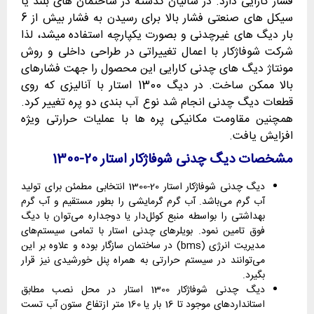
فشار کارایی دارد. در سالیان گذشته در ساختمان های بلند یا
سیکل های صنعتی فشار بالا برای رسیدن به فشار بیش از 6
بار دیگ های غیرچدنی و بصورت یکپارچه استفاده میشد، لذا
شرکت شوفاژکار با اعمال تغییراتی در طراحی داخلی و روش
مونتاژ دیگ های چدنی کارایی این محصول را جهت فشارهای
بالا ممکن ساخت. در دیگ 1300 استار با آنالیزی که روی
قطعات دیگ چدنی انجام شد نوع آب بندی دو پره تغییر کرد.
همچنین مقاومت مکانیکی پره ها با عملیات حرارتی ویژه
افزایش یافت.
مشخصات دیگ چدنی شوفاژکار استار 20-1300
دیگ چدنی شوفاژکار استار 20-1300 انتخابی مطمئن برای تولید
آب گرم می‌باشد. آب گرم گرمایشی را بطور مستقیم و آب گرم
بهداشتی را بواسطه منبع کوئل‌دار یا دوجداره می‌توان با دیگ
فوق تامین نمود. بویلرهای چدنی استار با تمامی سیستم‌های
مدیریت انرژی (bms) در ساختمان سازگار بوده و علاوه بر این
می‌توانند در سیستم حرارتی به همراه پنل خورشیدی نیز قرار
بگیرد.
دیگ چدنی شوفاژکار 1300 استار در محل نصب مطابق
استانداردهای موجود تا 16 بار یا 160 متر ازتفاع ستون آب تست