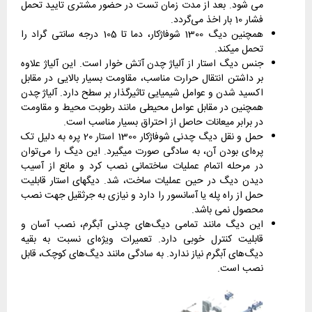
می شود. بعد از مدت زمان تست در حضور مشتری تایید تحمل
فشار 10 بار اخذ می‌گردد.
همچنین دیگ 1300 شوفاژکار، دما تا 105 درجه سانتی گراد را
تحمل میکند.
جنس دیگ استار از آلیاژ چدن آتش خوار است. این آلیاژ علاوه
بر داشتن انتقال حرارت مناسب، مقاومت بسیار بالایی در مقابل
اکسید شدن و عوامل شیمیایی تاثیرگذار بر سطح دارد. آلیاژ چدن
همچنین در مقابل عوامل محیطی مانند رطوبت محیط و مقاومت
در برابر میعانات حاصل از احتراق بسیار مناسب است.
حمل و نقل دیگ چدنی شوفاژکار 1300 استار 20 پره به دلیل تک
پره‌ای بودن آن، به سادگی صورت میگیرد. این دیگ را می‌توان
در مرحله اتمام عملیات ساختمانی نصب کرد و مانع از آسیب
دیدن دیگ در حین عملیات ساخت، شد. دیگهای استار قابلیت
حمل از راه پله یا آسانسور را دارد و نیازی به جرثقیل جهت نصب
محصول نمی باشد.
این دیگ مانند تمامی دیگ‌های چدنی آبگرم، نصب آسان و
قابلیت کنترل خوبی دارد. تعمیرات ویژه‌ای نسبت به بقیه
دیگ‌های آبگرم نیاز ندارد. به سادگی مانند دیگ‌های کوچک، قابل
نصب است.