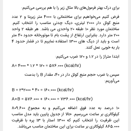
برای درک بهتر فرمول‌های بالا مثال زیر را با هم بررسی می‌کنیم:
فرض کنیم می‌خواهیم برای ساختمانی با 4000 متر زیربنا و 2 عدد
منبع کوئل دار 2000 لیتری، دیگ چدنی مناسب را انتخاب کنیم.
ساختمان مورد نظر 10 طبقه 20 واحدی می باشد. هر طبقه 2 واحد
200 متر دارد. بنابراین ارتفاع از پشت بام تا موتورخانه حدود 40 متر
است و باید از دیگ های 1300 استفاده نماییم تا در فشار حدود 4
بار به خوبی عمل کنند.
ابتدا متراژ را در 1.2 و 120 ضرب می‌کنیم:
A= 4000 * 1.2 * 120 = 576.000 (kcal/hr)
سپس با ضرب حجم منبع کوئل دار در 40، مقدار B را بدست
می‌آوریم:
B = 2*2000 * 40 = 160.000 (kcal/hr)
A+B = 576.000 + 160.000 = 736.000 (kcal/hr)
10 درصد به عدد فوق اضافه می‌کنیم و به مجموع 809.600
کیلوکالری بر ساعت می‌رسیم. حالا از جدول پایین باید مدل مناسب
این ظرفیت را انتخاب کنیم که 1300 استار با 13 پره با ظرفیت
865.000 کیلوکالری بر ساعت برای این ساختمان مناسب می‌باشد.