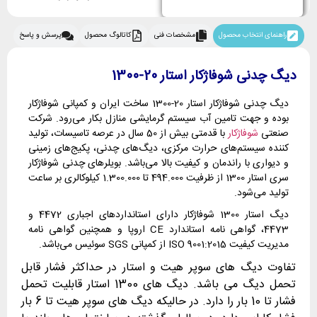
راهنمای انتخاب محصول
مشخصات فنی
کاتالوگ محصول
پرسش و پاسخ
دیگ چدنی شوفاژکار استار 20-1300
دیگ چدنی شوفاژکار استار 20-1300 ساخت ایران و کمپانی شوفاژکار
بوده و جهت تامین آب سیستم گرمایشی منازل بکار می‌رود. شرکت
صنعتی
شوفاژکار
با قدمتی بیش از 50 سال در عرصه تاسیسات، تولید
کننده سیستم‌های حرارت مرکزی، دیگ‌های چدنی، پکیج‌های زمینی
و دیواری با راندمان و کیفیت بالا می‌باشد. بویلرهای چدنی شوفاژکار
سری استار 1300 از ظرفیت 494.000 تا 1.300.000 کیلوکالری بر ساعت
تولید می‌شود.
دیگ استار 1300 شوفاژکار دارای استانداردهای اجباری 4472 و
4473، گواهی نامه استاندارد CE اروپا و همچنین گواهی نامه
مدیریت کیفیت ISO 9001:2015 از کمپانی SGS سوئیس می‌باشد.
تفاوت دیگ های سوپر هیت و استار در حداکثر فشار قابل
تحمل دیگ می باشد. دیگ های 1300 استار قابلیت تحمل
فشار تا 10 بار را دارد. در حالیکه دیگ های سوپر هیت تا 6 بار