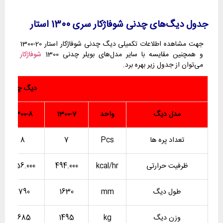
جدول دیگ‌های چدنی شوفاژکار سری 1300 استار
جهت مشاهده اطلاعات تکمیلی دیگ چدنی شوفاژکار استار 20-1300
و همچنین مقایسه با سایر مدل‌های بویلر چدنی 1300
شوفاژکار
می‌توان از جدول زیر بهره برد.
دیگ چدنی شوف
مدل دیگ
واحد
1300-7
1300-8
تعداد پره ها
Pcs
7
8
ظرفیت حرارتی
kcal/hr
494.000
556.000
طول دیگ
mm
1630
1790
وزن دیگ
kg
1495
1685