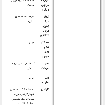
ظرفیت
1.300.000 کیلوکالری بر
حرارتی
ساعت
دیگ :
ابعاد
3680*900*1200
دیگ
میلی‌متر
(طول،
عرض،
ارتفاع) :
حداکثر
10 بار
فشار
کاری
مجاز :
نوع
گاز طبیعی (شهری) و
سوخت :
گازوئیل
کشور
ایران
سازنده :
گارانتی :
ده ساله شرکت صنعتی
شوفاژکار (در صورت
نصب توسط تکنسین
مجاز شوفاژکار)