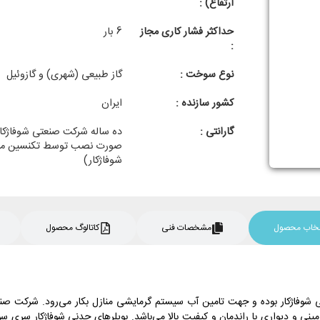
ارتفاع) :
حداکثر فشار کاری مجاز
6 بار
:
نوع سوخت :
گاز طبیعی (شهری) و گازوئیل
کشور سازنده :
ایران
گارانتی :
ده ساله شرکت صنعتی شوفاژکار
صورت نصب توسط تکنسین مج
شوفاژکار)
نتخاب محصول
مشخصات فنی
کاتالوگ محصول