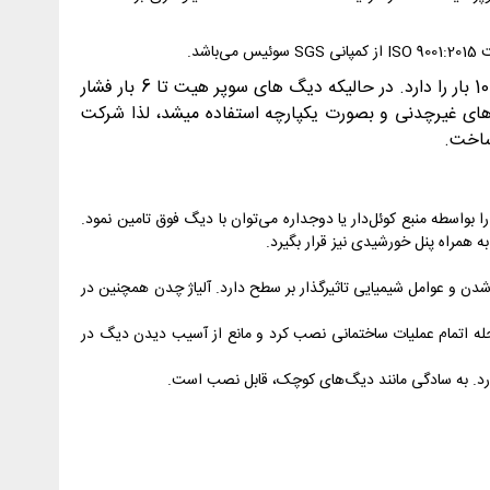
تفاوت دیگ های سوپر هیت و استار در حداکثر فشار قابل تحمل دیگ می باشد. دیگ های 1300 استار قابلیت تحمل فشار تا 10 بار را دارد. در حالیکه دیگ های سوپر هیت تا 6 بار فشار
ذشته در ساختمان های بلند یا سیکل های صنعتی فشار بالا برای رسیدن به فشار بیش از 6 بار دیگ های غیرچدنی و بصورت یکپارچه استفاده میشد، لذا شرکت
ساخت.
رم بهداشتی را بواسطه منبع کوئل‌دار یا دوجداره می‌توان با دیگ فوق تامین نمود.
دن و عوامل شیمیایی تاثیرگذار بر سطح دارد. آلیاژ چدن همچنین در
یگ را می‌توان در مرحله اتمام عملیات ساختمانی نصب کرد و مانع از آسیب دیدن دیگ در
دارد. به سادگی مانند دیگ‌های کوچک، قابل نصب است.