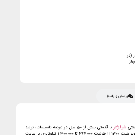
 (در
از
پرسش و پاسخ
شوفاژکار
با قدمتی بیش از 50 سال در عرصه تاسیسات، تولید
کننده سیستم‌های حرارت مرکزی، دیگ‌های چدنی، پکیج‌های زمینی و دیواری با راندمان و کیفیت بالا می‌باشد. بویلرهای چدنی شوفاژکار سری سوپر هیت 1300 از ظرفیت 494.000 تا 1.300.000 کیلوکالری بر ساعت