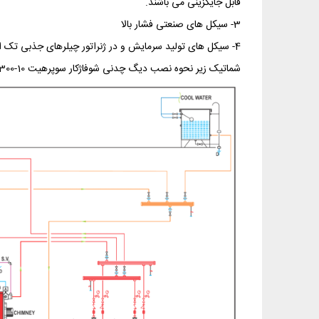
قابل جایگزینی می باشند.
3- سیکل های صنعتی فشار بالا
4- سیکل های تولید سرمایش و در ژنراتور چیلرهای جذبی تک اثره (قابلیت کارکرد در فشار بالا را دارند)
شماتیک زیر نحوه نصب دیگ چدنی شوفاژکار سوپرهیت 10-1300 در موتورخانه را بصورت ساده نشان می‌دهد.