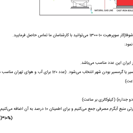
رشناسان ما تماس حاصل فرمایید.
نمود:
می‌کنیم و برای اطمینان 10 درصد به آن اضافه می‌کنیم. طبق فرمول زیر:
(A+B+((A+B)*10% = ظرفیت حرارتی دیگ بر اساس کیلوکالری بر ساعت