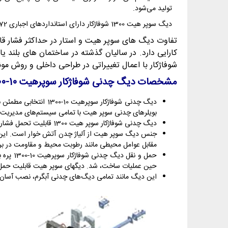
تولید می‌شود.
دیگ سوپر هیت 1300 شوفاژکار دارای استانداردهای اجباری 4472 و 4473، گواهی نامه استاندارد CE اروپا و همچنین گواهی نامه مدیریت کیفیت ISO 9001:2015 از کمپانی SGS سوئیس می‌باشد.
شوفاژکار با اعمال تغییراتی در طراحی داخلی و روش 
مشخصات دیگ چدنی شوفاژکار سوپرهیت 10-1300
دیگ چدنی شوفاژکار س
بویلرهای چدنی سوپر هیت با تمامی سیستم‌های مدیریت انرژی (bms) در ساختمان سازگار بوده و علاوه بر این می‌توانند در سیستم حرارتی به همراه پنل خور
دیگ چدنی شوفاژکار سوپر هیت 1300 قابلیت تحمل فشار تا 6 بار را دارد و همچنین دما تا 105 درجه سانتی گراد را تحمل میکند.
جنس دیگ سوپر هیت از آلیاژ چدن آتش خوار است. این آلی
مقابل عوامل محیطی مانند رطوبت محیط و مقاومت در برا
حمل و 
حین عملیات ساخت، شد. دیگهای سوپر هیت قابلیت حمل از
این دیگ مانند تمامی دیگ‌های چدنی آبگرم، نصب آسان و 