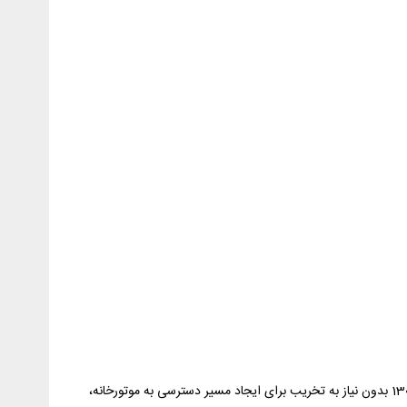
2- در محلهایی که موتورخانه زیرزمینی دارند و دیگ های فولادی یکپارچه در آن محل دچار اشکالات اساسی است و باید تعویض شود. دیگ های 1300 بدون نیاز به تخریب برای ایجاد مسیر دسترسی به موتورخانه،