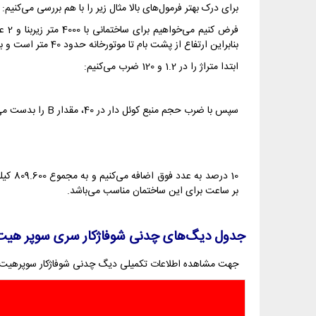
برای درک بهتر فرمول‌های بالا مثال زیر را با هم بررسی می‌کنیم:
بنابراین ارتفاع از پشت بام تا موتورخانه حدود 40 متر است و باید از دیگ های 1300 استفاده نماییم تا در فشار حدود 4 بار به خوبی عمل کنند.
ابتدا متراژ را در 1.2 و 120 ضرب می‌کنیم:
سپس با ضرب حجم منبع کوئل دار در 40، مقدار B را بدست می‌آوریم:
بر ساعت برای این ساختمان مناسب می‌باشد.
جدول دیگ‌های چدنی شوفاژکار سری سوپر هیت
جهت مشاهده اطلاعات تکمیلی دیگ چدنی شوفاژکار سوپرهیت 10-1300 و همچنین مقایسه با سایر مدل‌های بویلر چدنی سوپر هی