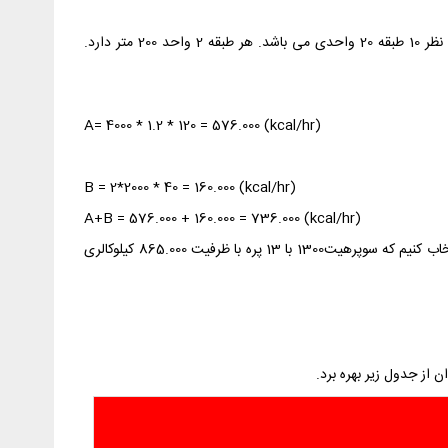
فرض کنیم می‌خواهیم برای ساختمانی با 4000 متر زیربنا و 2 عدد منبع کوئل دار 2000 لیتری، دیگ چدنی مناسب را انتخاب کنیم. ساختمان مورد نظر 10 طبقه 20 واحدی می باشد. هر طبقه 2 واحد 200 متر دارد.
A= 4000 * 1.2 * 120 = 576.000 (kcal/hr)
B = 2*2000 * 40 = 160.000 (kcal/hr)
A+B = 576.000 + 160.000 = 736.000 (kcal/hr)
10 درصد به عدد فوق اضافه می‌کنیم و به مجموع 809.600 کیلوکالری بر ساعت می‌رسیم. حالا از جدول پایین باید مدل مناسب این ظرفیت را انتخاب کنیم که سوپرهیت1300 با 13 پره با ظرفیت 865.000 کیلوکالری
ن از جدول زیر بهره برد.