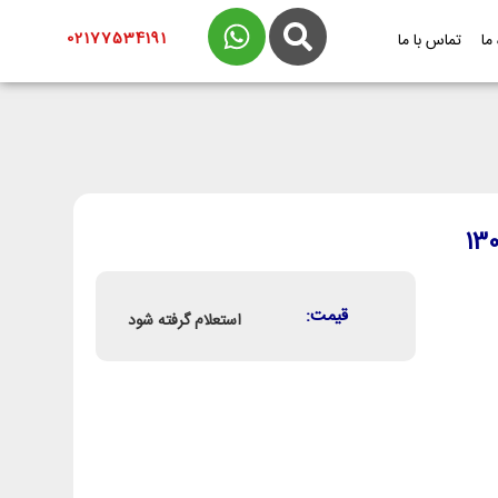
02177534191
 ما
تماس با ما
قیمت:
استعلام گرفته شود