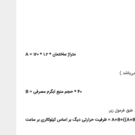
متراژ ساختمان * 1.2 * 120 = A
40 * حجم منبع آبگرم مصرفی = B