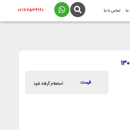
02177534191
 ما
تماس با ما
قیمت:
استعلام گرفته شود