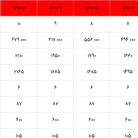
1300-10
1300-9
1300-8
1300-7
10
9
8
7
679.000
617.000
556.000
494.000
2110
1950
1790
1630
2065
1875
1685
1495
6
6
6
6
87
87
87
87
600
600
600
600
105
105
105
105