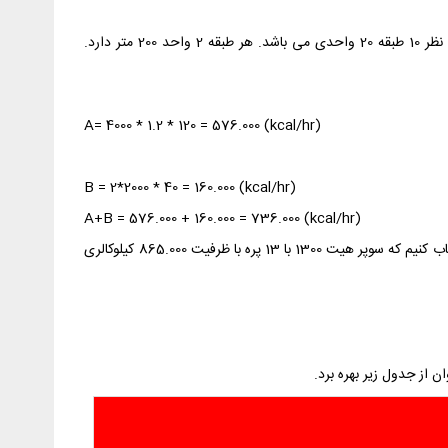
فرض کنیم می‌خواهیم برای ساختمانی با 4000 متر زیربنا و 2 عدد منبع کوئل دار 2000 لیتری، دیگ چدنی مناسب را انتخاب کنیم. ساختمان مورد نظر 10 طبقه 20 واحدی می باشد. هر طبقه 2 واحد 200 متر دارد.
A= 4000 * 1.2 * 120 = 576.000 (kcal/hr)
B = 2*2000 * 40 = 160.000 (kcal/hr)
A+B = 576.000 + 160.000 = 736.000 (kcal/hr)
10 درصد به عدد فوق اضافه می‌کنیم و به مجموع 809.600 کیلوکالری بر ساعت می‌رسیم. حالا از جدول پایین باید مدل مناسب این ظرفیت را انتخاب کنیم که سوپر هیت 1300 با 13 پره با ظرفیت 865.000 کیلوکالری
ن از جدول زیر بهره برد.