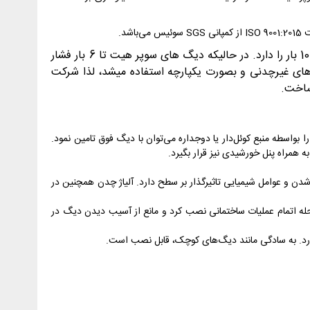
تفاوت دیگ های سوپر هیت و استار در حداکثر فشار قابل تحمل دیگ می باشد. دیگ های 1300 استار قابلیت تحمل فشار تا 10 بار را دارد. در حالیکه دیگ های سوپر هیت تا 6 بار فشار
ذشته در ساختمان های بلند یا سیکل های صنعتی فشار بالا برای رسیدن به فشار بیش از 6 بار دیگ های غیرچدنی و بصورت یکپارچه استفاده میشد، لذا شرکت
ساخت.
رم بهداشتی را بواسطه منبع کوئل‌دار یا دوجداره می‌توان با دیگ فوق تامین نمود.
دن و عوامل شیمیایی تاثیرگذار بر سطح دارد. آلیاژ چدن همچنین در
یگ را می‌توان در مرحله اتمام عملیات ساختمانی نصب کرد و مانع از آسیب دیدن دیگ در
دارد. به سادگی مانند دیگ‌های کوچک، قابل نصب است.