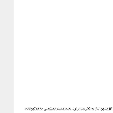
2- در محلهایی که موتورخانه زیرزمینی دارند و دیگ های فولادی یکپارچه در آن محل دچار اشکالات اساسی است و باید تعویض شود. دیگ های 1300 بدون نیاز به تخریب برای ایجاد مسیر دسترسی به موتورخانه،