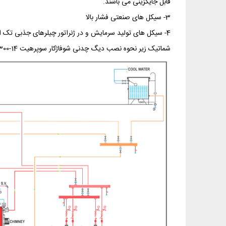
قابل جایگزینی می باشند.
3- سیکل های صنعتی فشار بالا
4- سیکل های تولید سرمایش و در ژنراتور چیلرهای جذبی تک اثره (قابلیت کارکرد در فشار بالا را دارند)
شماتیک زیر نحوه نصب دیگ چدنی شوفاژکار سوپرهیت 14-1300 در موتورخانه را بصورت ساده نشان می‌دهد.