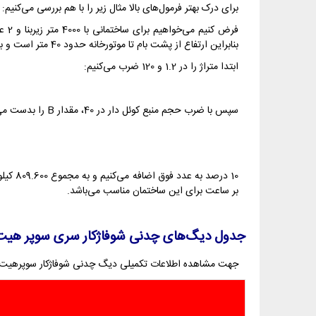
برای درک بهتر فرمول‌های بالا مثال زیر را با هم بررسی می‌کنیم:
بنابراین ارتفاع از پشت بام تا موتورخانه حدود 40 متر است و باید از دیگ های 1300 استفاده نماییم تا در فشار حدود 4 بار به خوبی عمل کنند.
ابتدا متراژ را در 1.2 و 120 ضرب می‌کنیم:
سپس با ضرب حجم منبع کوئل دار در 40، مقدار B را بدست می‌آوریم:
بر ساعت برای این ساختمان مناسب می‌باشد.
جدول دیگ‌های چدنی شوفاژکار سری سوپر هیت
جهت مشاهده اطلاعات تکمیلی دیگ چدنی شوفاژکار سوپرهیت 14-1300 و همچنین مقایسه با سایر مدل‌های بویلر چدنی سوپر هی