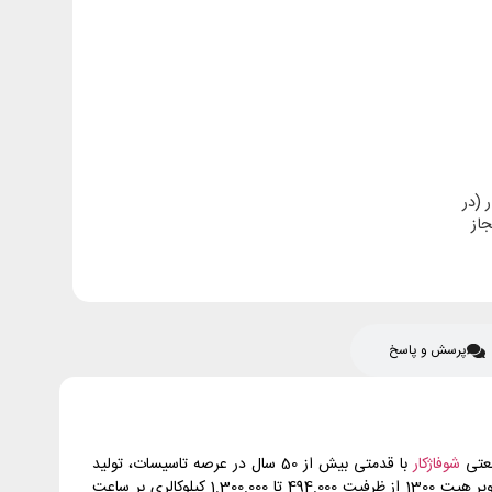
 (در
از
پرسش و پاسخ
شوفاژکار
با قدمتی بیش از 50 سال در عرصه تاسیسات، تولید
کننده سیستم‌های حرارت مرکزی، دیگ‌های چدنی، پکیج‌های زمینی و دیواری با راندمان و کیفیت بالا می‌باشد. بویلرهای چدنی شوفاژکار سری سوپر هیت 1300 از ظرفیت 494.000 تا 1.300.000 کیلوکالری بر ساعت