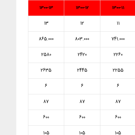
1300-13
1300-12
1300-11
13
12
11
865.000
803.000
741.000
2580
2420
2260
2635
2445
2255
6
6
6
87
87
87
600
600
600
105
105
105