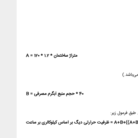
متراژ ساختمان * 1.2 * 120 = A
40 * حجم منبع آبگرم مصرفی = B