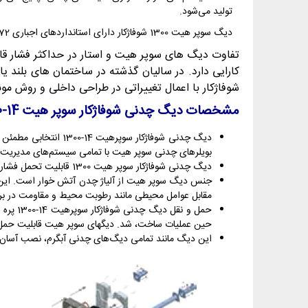
تولید می‌شود.
دیگ سوپر هیت 1300 شوفاژکار دارای استانداردهای اجباری 4472 و 4473، گواهی نامه استاندارد CE اروپا و همچنین گواهی نامه مدیریت کیفیت ISO 9001:2015 از کمپانی SGS سوئیس می‌باشد.
شوفاژکار با اعمال تغییراتی در طراحی داخلی و روش 
مشخصات دیگ چدنی شوفاژکار سوپر هیت 14-1300
دیگ چدنی شوفاژکار س
بویلرهای چدنی سوپر هیت با تمامی سیستم‌های مدیریت انرژی (bms) در ساختمان سازگار بوده و علاوه بر این می‌توانند در سیستم حرارتی به همراه پنل خور
دیگ چدنی شوفاژکار سوپر هیت 1300 قابلیت تحمل فشار تا 6 بار را دارد و همچنین دما تا 105 درجه سانتی گراد را تحمل میکند.
جنس دیگ سوپر هیت از آلیاژ چدن آتش خوار است. این آلی
مقابل عوامل محیطی مانند رطوبت محیط و مقاومت در برا
حمل و 
حین عملیات ساخت، شد. دیگهای سوپر هیت قابلیت حمل از
این دیگ مانند تمامی دیگ‌های چدنی آبگرم، نصب آسان و 