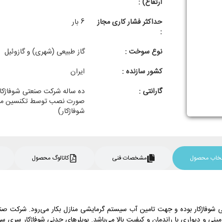
ارتفاع) :
حداکثر فشار کاری مجاز
6 بار
:
نوع سوخت :
گاز طبیعی (شهری) و گازوئیل
کشور سازنده :
ایران
گارانتی :
ده ساله شرکت صنعتی شوفاژکار
صورت نصب توسط تکنسین مج
شوفاژکار)
نتخاب محصول
مشخصات فنی
کاتالوگ محصول