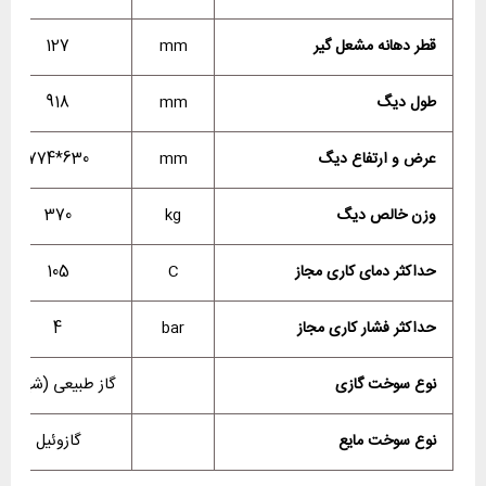
قطر دهانه مشعل گیر
mm
127
طول دیگ
mm
918
عرض و ارتفاع دیگ
mm
630*774
وزن خالص دیگ
kg
370
حداکثر دمای کاری مجاز
C
105
حداکثر فشار کاری مجاز
bar
4
نوع سوخت گازی
گاز طبیعی (شهری)
نوع سوخت مایع
گازوئیل