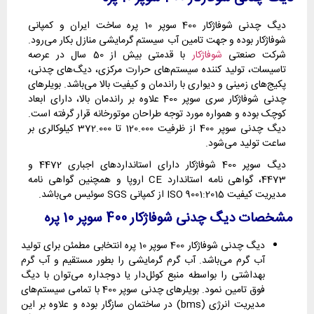
دیگ چدنی شوفاژکار 400 سوپر 10 پره ساخت ایران و کمپانی
شوفاژکار بوده و جهت تامین آب سیستم گرمایشی منازل بکار می‌رود.
شرکت صنعتی
شوفاژکار
با قدمتی بیش از 50 سال در عرصه
تاسیسات، تولید کننده سیستم‌های حرارت مرکزی، دیگ‌های چدنی،
پکیج‌های زمینی و دیواری با راندمان و کیفیت بالا می‌باشد. بویلرهای
چدنی شوفاژکار سری سوپر 400 علاوه بر راندمان بالا، دارای ابعاد
کوچک بوده و همواره مورد توجه طراحان موتورخانه قرار گرفته است.
دیگ چدنی سوپر 400 از ظرفیت 120.000 تا 372.000 کیلوکالری بر
ساعت تولید می‌شود.
دیگ سوپر 400 شوفاژکار دارای استانداردهای اجباری 4472 و
4473، گواهی نامه استاندارد CE اروپا و همچنین گواهی نامه
مدیریت کیفیت ISO 9001:2015 از کمپانی SGS سوئیس می‌باشد.
مشخصات دیگ چدنی شوفاژکار 400 سوپر 10 پره
دیگ چدنی شوفاژکار 400 سوپر 10 پره انتخابی مطمئن برای تولید
آب گرم می‌باشد. آب گرم گرمایشی را بطور مستقیم و آب گرم
بهداشتی را بواسطه منبع کوئل‌دار یا دوجداره می‌توان با دیگ
فوق تامین نمود. بویلرهای چدنی سوپر 400 با تمامی سیستم‌های
مدیریت انرژی (bms) در ساختمان سازگار بوده و علاوه بر این