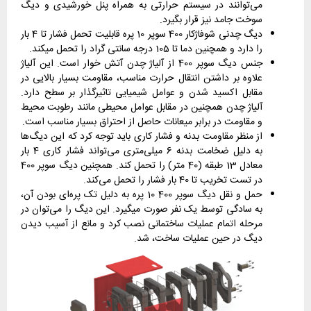
می‌توانند در سیستم حرارتی به همراه پنل خورشیدی و دیگ
سوخت جامد نیز قرار بگیرد.
دیگ چدنی شوفاژکار 400 سوپر 10 پره قابلیت تحمل فشار تا 4 بار
را دارد و همچنین دما تا 105 درجه سانتی گراد را تحمل میکند.
جنس دیگ سوپر 400 از آلیاژ چدن آتش خوار است. این آلیاژ
علاوه بر داشتن انتقال حرارت مناسب، مقاومت بسیار بالایی در
مقابل اکسید شدن و عوامل شیمیایی تاثیرگذار بر سطح دارد.
آلیاژ چدن همچنین در مقابل عوامل محیطی مانند رطوبت محیط
و مقاومت در برابر میعانات حاصل از احتراق بسیار مناسب است.
از منظر مقاومت بدنه و فشار کاری باید توجه کرد که این دیگ‌ها
به دلیل ضخامت بدنه 6 میلی‌متری می‌تواند فشار کاری 4 بار
معادل 13 طبقه (40 متر) را تحمل کند. همچنین دیگ سوپر 400
در تست تخریب تا 40 بار فشار را تحمل می‌کند.
حمل و نقل دیگ سوپر 400 10 پره به دلیل تک پره‌ای بودن آن،
به سادگی توسط یک نفر صورت میگیرد. این دیگ را می‌توان در
مرحله اتمام عملیات ساختمانی نصب کرد و مانع از آسیب دیدن
دیگ در حین عملیات ساخت، شد.