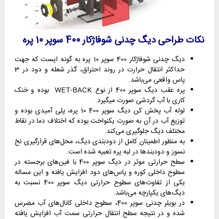
نکات طراحی دیگ چدنی شوفاژکار 400 سوپر 10 پره
دیگ چدنی شوفاژکار 400 سوپر 10 پره به گونه ایست که جهت
حداکثر انتقال حرارت در روند احتراق، گذر شعله و دود در 3
پاس واقعی می‌باشد.
پره عقب دیگ سوپر 400 از نوع WET-BACK بوده و خنک
کاری با آب گردشی صورت میگیرد.
لوله آب پخش کن دیگ سوپر 400 10 پره، پلی آمیدی بوده و
توزیع آب در آن به صورت یکنواخت بوده که اختلاف دما در نقاط
مختلف دیگ جلوگیری می‌کند.
به منظور اطمینان کامل از دودبندی دیگ، محل‌های قرارگیری نخ
نسوز و دودبندها در لبه پره تعبیه شده است.
سطح حرارتی موثر در دیگ سوپر 400 با فین‌های برجسته در
سطوح داخلی کوره و پاس‌های دود افزایش یافته و این مساله
یکی از تفاوت‌های سطوح حرارتی دیگ سوپر 400 نسبت به
دیگ‌های یکپارچه می‌باشد.
در بویلر چدنی سوپر 400، سطوح داخلی کانال‌های آب مضرس
شده و در نتیجه سطح انتقال حرارتی سمت آب افزایش یافته