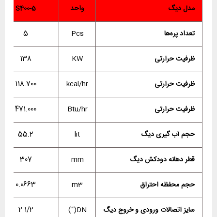
مدل دیگ
واحد
S400-5
تعداد پره‌ها
Pcs
5
ظرفیت حرارتی
KW
138
ظرفیت حرارتی
kcal/hr
118.700
ظرفیت حرارتی
Btu/hr
471.000
حجم آب گیری دیگ
lit
55.2
قطر دهانه دودکش دیگ
mm
307
حجم محفظه احتراق
m3
0.0663
سایز اتصالات ورودی و خروج دیگ
DN(“)
1/2 2