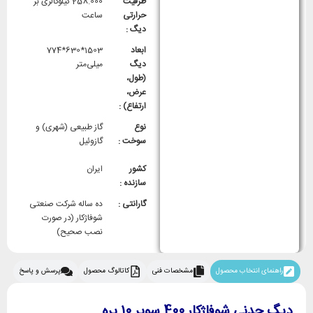
ظرفیت
258.000 کیلوکالری بر
حرارتی
ساعت
دیگ :
ابعاد
1503*630*774
دیگ
میلی‌متر
(طول،
عرض،
ارتفاع) :
نوع
گاز طبیعی (شهری) و
سوخت :
گازوئیل
کشور
ایران
سازنده :
گارانتی :
ده ساله شرکت صنعتی
شوفاژکار (در صورت
نصب صحیح)
راهنمای انتخاب محصول
مشخصات فنی
کاتالوگ محصول
پرسش و پاسخ
دیگ چدنی شوفاژکار 400 سوپر 10 پره