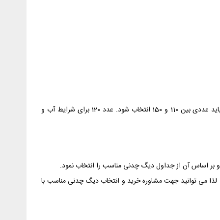
عدد 1.2 ضریب جداره های ساختمان است که با توجه به نوع ساخت و ساز در کشور انتخاب گردیده است. عدد 120 ضریب منطقه ای است که باید عددی بین 110 و 150 انتخاب شود. عدد 120 برای شرایط آب و
ید لذا می توانید جهت مشاوره خرید و انتخاب دیگ چدنی مناسب با