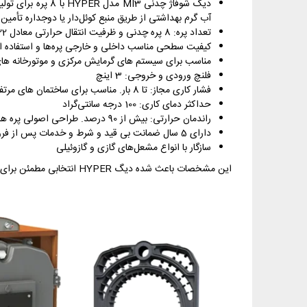
دیگ شوفاژ چدنی
آب گرم بهداشتی از طریق منبع کوئل‌دار یا دوجداره تأمین
تعداد پره: 8 پره چدنی و ظرفیت انتقال حرارتی معادل 573.222 کیلوکالری در ساعت
كیفیت سطحی مناسب داخلی و خارجی پره‌ها و استفاده ا
مناسب برای سیستم های گرمایش مرکزی و موتورخانه ها
فلنچ ورودی و خروجی: 3 اینچ
فشار کاری مجاز: تا 8 بار. مناسب برای ساختمان های مرتفع تا 27 طبقه و 80 متر ارتفاع
حداکثر دمای کاری: 100 درجه سانتی‌گراد
راندمان حرارتی: بیش از 90 درصد. طراحی اصولی پره ها باعث شده این دیگ راندمان حرارتی مطلوبی ارائه دهد.
دارای 5 سال ضمانت بی قید و شرط و خدمات پس از فروش دائم
سازگار با انواع مشعل‌های گازی و گازوئیلی
این مشخصات باعث شده دیگ HYPER انتخابی مطمئن برای موتورخانه‌هایی باشد که نیاز به عملکرد مداوم، ایمن و قدرتمند دارند.