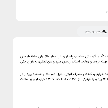
پرسش و پاسخ
ز محصولات قدرتمند و مهندسی‌شده شرکت معتبر لوله و ماشین‌سازی ایران (MI3) است که با هدف تأمین گرمایش مطمئن، پایدار و با راندمان بالا برای ساختمان‌های
ه پره‌ها و رعایت استانداردهای ملی و بین‌المللی، به‌عنوان یکی
فزایش بازده حرارتی، کاهش مصرف انرژی، طول عمر بالا و عملکرد پایدار در
شرایط کاری مختلف طراحی شده و پاسخگوی نیاز موتورخانه‌های مدرن و سیستم‌های گرمایش مرکزی می‌باشد. دیگ هایپر ام آی تری از 8 پره تا 16 پره و با ظرفیتی از 573.222 تا 1.327.170 کیلوکالری بر ساعت