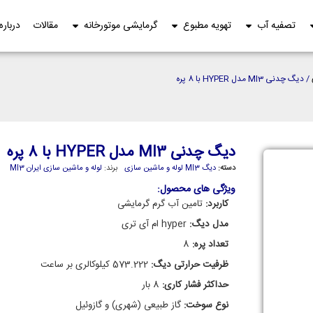
تصفیه آب
تهویه مطبوع
گرمایشی موتورخانه
مقالات
درباره
/ دیگ چدنی MI3 مدل HYPER با 8 پره
دیگ چدنی MI3 مدل HYPER با 8 پره
دسته:
دیگ MI3 لوله و ماشین سازی
برند:
لوله و ماشین سازی ایران MI3
ویژگی های محصول:
کاربرد:
تامین آب گرم گرمایشی
مدل دیگ:
hyper ام آی تری
تعداد پره:
8
ظرفیت حرارتی دیگ:
573.222 کیلوکالری بر ساعت
حداکثر فشار کاری:
8 بار
نوع سوخت:
گاز طبیعی (شهری) و گازوئیل