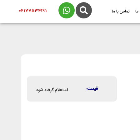
02177534191
 ما
تماس با ما
قیمت:
استعلام گرفته شود