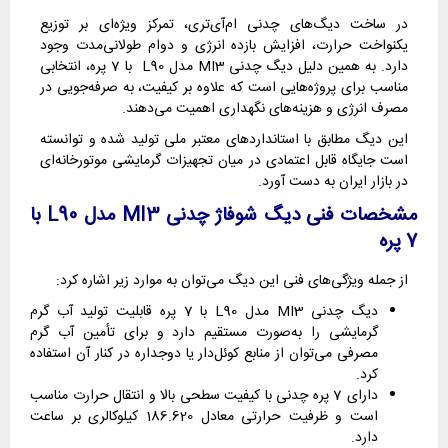
در ساخت دیگ‌های چدنی ام‌آی‌تری، تمرکز ویژه‌ای بر توزیع
یکنواخت حرارت، افزایش بازده انرژی و دوام طولانی‌مدت وجود
دارد. به همین دلیل دیگ چدنی MI3 مدل L90 با 7 پره، انتخابی
مناسب برای پروژه‌هایی است که علاوه بر کیفیت، به صرفه‌جویی در
مصرف انرژی و هزینه‌های نگهداری اهمیت می‌دهند.
این دیگ مطابق با استانداردهای معتبر ملی تولید شده و توانسته
است جایگاه قابل اعتمادی در میان تجهیزات گرمایشی موتورخانه‌ای
در بازار ایران به دست آورد.
مشخصات فنی دیگ شوفاژ چدنی MI3 مدل L90 با
7 پره
از جمله ویژگی‌های فنی این دیگ می‌توان به موارد زیر اشاره کرد:
دیگ چدنی MI3 مدل L90 با 7 پره قابلیت تولید آب گرم
گرمایشی را به‌صورت مستقیم دارد و برای تأمین آب گرم
مصرفی می‌توان از منابع کوئل‌دار یا دوجداره در کنار آن استفاده
کرد.
دارای 7 پره چدنی با کیفیت سطحی بالا و انتقال حرارت مناسب
است و ظرفیت حرارتی معادل 186.620 کیلوکالری بر ساعت
دارد.