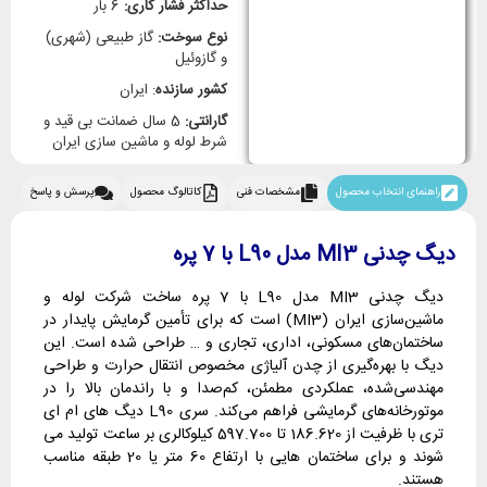
حداکثر فشار کاری:
6 بار
نوع سوخت:
گاز طبیعی (شهری)
و گازوئیل
کشور سازنده
: ایران
گارانتی:
5 سال ضمانت بی قید و
شرط لوله و ماشین سازی ایران
راهنمای انتخاب محصول
مشخصات فنی
کاتالوگ محصول
پرسش و پاسخ
دیگ چدنی MI3 مدل L90 با 7 پره
دیگ چدنی MI3 مدل L90 با 7 پره ساخت شرکت لوله و
ماشین‌سازی ایران (MI3) است که برای تأمین گرمایش پایدار در
ساختمان‌های مسکونی، اداری، تجاری و … طراحی شده است. این
دیگ با بهره‌گیری از چدن آلیاژی مخصوص انتقال حرارت و طراحی
مهندسی‌شده، عملکردی مطمئن، کم‌صدا و با راندمان بالا را در
موتورخانه‌های گرمایشی فراهم می‌کند. سری L90 دیگ های ام ای
تری با ظرفیت از 186.620 تا 597.700 کیلوکالری بر ساعت تولید می
شوند و برای ساختمان هایی با ارتفاع 60 متر یا 20 طبقه مناسب
هستند.