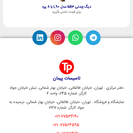
دیگ چدنی MI3 مدل L90 با 8 پره
برای قیمت تماس بگیرید
تاسیسات پیمان
دفتر مرکزی : تهران، خیابان طالقانی، خیابان بهار شمالی، نبش خیابان جواد
کارگر، شماره 245، واحد 6
نمایشگاه و فروشگاه : تهران، خیابان طالقانی، خیابان بهار شمالی، نرسیده به
جواد کارگر، شماره 237
021-77534190
77524595–021