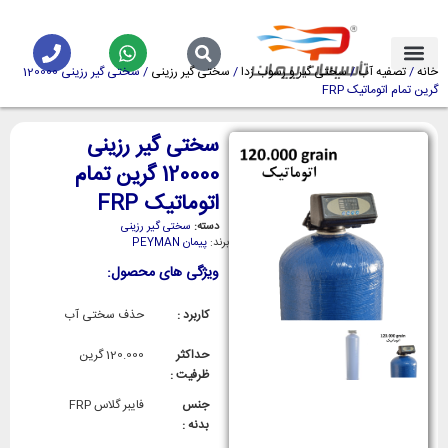
خانه
/
تصفیه آب
/
سختی گیر و رسوب زدا
/
سختی گیر رزینی
/ سختی گیر رزینی 120000
گرین تمام اتوماتیک FRP
سختی گیر رزینی
120000 گرین تمام
اتوماتیک FRP
دسته:
سختی گیر رزینی
برند:
پیمان PEYMAN
ویژگی های محصول:
کاربرد :
حذف سختی آب
حداکثر
120.000 گرین
ظرفیت :
جنس
فایبر گلاس FRP
بدنه :