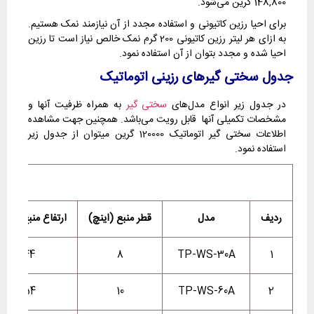
148,800 گرین می‌شود.
برای احیا رزین کاتیونی و استفاده مجدد از آن نیازمند نمک هستیم.
به ازای هر لیتر رزین کاتیونی 200 گرم نمک خالص نیاز است تا رزین
احیا شده و مجدد بتوان از آن استفاده نمود.
جدول سختی گیرهای رزینی اتوماتیک
در جدول زیر انواع مدل‌های
سختی گیر
به همراه ظرفیت آنها و
مشخصات تکمیلی آنها قابل رویت می‌باشد. همچنین جهت مشاهده
اطلاعات سختی گیر اتوماتیک 120000 گرین میتوان از جدول زیر
استفاده نمود.
ردیف
مدل
قطر منبع (اینچ)
ارتفاع منبع (این
44
8
TP-WS-30A
1
54
10
TP-WS-60A
2