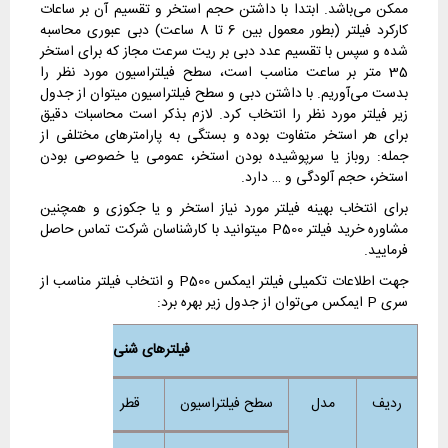
ممکن می‌باشد. ابتدا با داشتن حجم استخر و تقسیم آن بر ساعات
کارکرد فیلتر (بطور معمول بین 6 تا 8 ساعت) دبی عبوری محاسبه
شده و سپس با تقسیم عدد دبی بر ریت سرعت مجاز که برای استخر
35 متر بر ساعت مناسب است، سطح فیلتراسیون مورد نظر را
بدست می‌آوریم. با داشتن دبی و سطح فیلتراسیون میتوان از جدول
زیر فیلتر مورد نظر را انتخاب کرد. لازم بذکر است محاسبات دقیق
برای هر استخر متفاوت بوده و بستگی به پارامترهای مختلفی از
جمله: روباز یا سرپوشیده بودن استخر، عمومی یا خصوصی بودن
استخر، حجم آلودگی و … دارد.
برای انتخاب بهینه فیلتر مورد نیاز استخر و یا جکوزی و همچنین
مشاوره خرید فیلتر P500 میتوانید با کارشناسان شرکت تماس حاصل
فرمایید.
جهت اطلاعات تکمیلی فیلتر ایمکس P500 و انتخاب فیلتر مناسب از
سری P ایمکس می‌توان از جدول زیر بهره برد:
فیلترهای شنی استخری ایمکس سری
ردیف
مدل
سطح فیلتراسیون
قطر
ارتفاع
آ