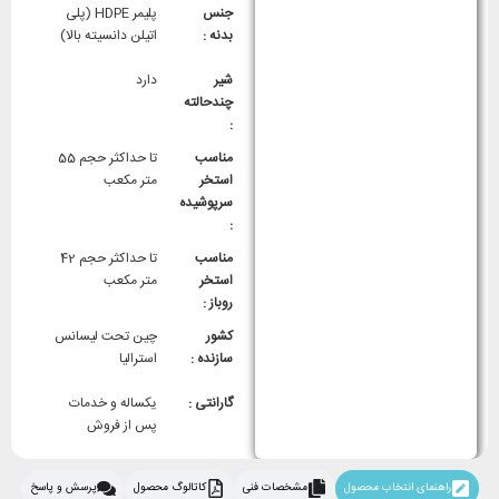
جنس
پلیمر HDPE (پلی
بدنه :
اتیلن دانسیته بالا)
شیر
دارد
چندحالته
:
مناسب
تا حداکثر حجم 55
استخر
متر مکعب
سرپوشیده
:
مناسب
تا حداکثر حجم 42
استخر
متر مکعب
روباز :
کشور
چین تحت لیسانس
سازنده :
استرالیا
گارانتی :
یکساله و خدمات
پس از فروش
راهنمای انتخاب محصول
مشخصات فنی
کاتالوگ محصول
پرسش و پاسخ