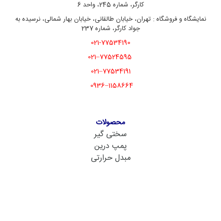
کارگر، شماره 245، واحد 6
نمایشگاه و فروشگاه : تهران، خیابان طالقانی، خیابان بهار شمالی، نرسیده به
جواد کارگر، شماره 237
021-77534190
77524595–021
77534191–021
1158664–0936
محصولات
سختی گیر
پمپ درین
مبدل حرارتی