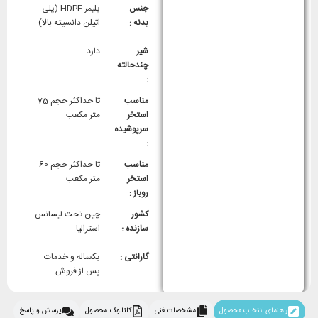
جنس
پلیمر HDPE (پلی
بدنه :
اتیلن دانسیته بالا)
شیر
دارد
چندحالته
:
مناسب
تا حداکثر حجم 75
استخر
متر مکعب
سرپوشیده
:
مناسب
تا حداکثر حجم 60
استخر
متر مکعب
روباز :
کشور
چین تحت لیسانس
سازنده :
استرالیا
گارانتی :
یکساله و خدمات
پس از فروش
راهنمای انتخاب محصول
مشخصات فنی
کاتالوگ محصول
پرسش و پاسخ