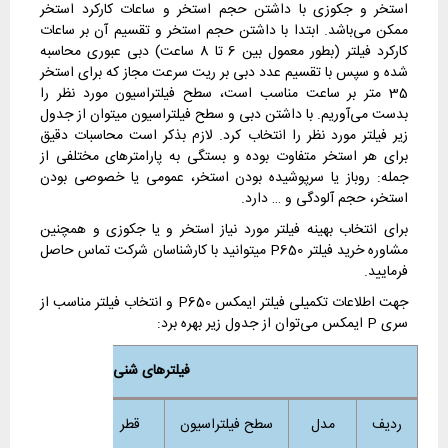
استخر و جکوزی با داشتن حجم استخر و ساعات کارکرد استخر
ممکن می‌باشد. ابتدا با داشتن حجم استخر و تقسیم آن بر ساعات
کارکرد فیلتر (بطور معمول بین 6 تا 8 ساعت) دبی عبوری محاسبه
شده و سپس با تقسیم عدد دبی بر ریت سرعت مجاز که برای استخر
35 متر بر ساعت مناسب است، سطح فیلتراسیون مورد نظر را
بدست می‌آوریم. با داشتن دبی و سطح فیلتراسیون میتوان از جدول
زیر فیلتر مورد نظر را انتخاب کرد. لازم بذکر است محاسبات دقیق
برای هر استخر متفاوت بوده و بستگی به پارامترهای مختلفی از
جمله: روباز یا سرپوشیده بودن استخر، عمومی یا خصوصی بودن
استخر، حجم آلودگی و … دارد.
برای انتخاب بهینه فیلتر مورد نیاز استخر و یا جکوزی و همچنین
مشاوره خرید فیلتر P650 میتوانید با کارشناسان شرکت تماس حاصل
فرمایید.
جهت اطلاعات تکمیلی فیلتر ایمکس P650 و انتخاب فیلتر مناسب از
سری P ایمکس می‌توان از جدول زیر بهره برد:
فیلترهای شنی استخری ایمکس سری
ردیف
مدل
سطح فیلتراسیون
قطر
ارتفاع
آ