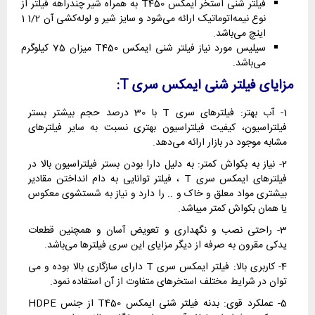
فیلتر شنی استخر ایمکس T450 به همراه شیر چندراهه فیلتر از
نوع نیمه‌اتوماتیک ارائه می‌شود و سایز شیر و لوله‌کشی آن 1/2 1
اینچ می‌باشد.
سیلیس مورد نیاز فیلتر شنی ایمکس T450 میزان 75 کیلوگرم
می‌باشد.
مزایای فیلتر شنی ایمکس سری T:
1- آب بهتر: فیلترهای سری T با 30 درصد حجم بیشتر بستر
فیلتراسیون، کیفیت فیلتراسیون بهتری نسبت به سایر فیلترهای
مشابه موجود در بازار ارائه می‌دهد.
2- نیاز به بکواش کمتر: به دلیل دارا بودن بستر فیلتراسیون بالا در
فیلترهای ایمکس سری T ، فیلتر توانایی به دام انداختن مقادیر
بیشتری مواد معلق و خاک و .. را دارد و نیاز به شستشوی معکوس
یا همان بکواش کمتر می‍باشد.
3- راحتی نصب و نگهداری و تعویض آسان و همچنین قطعات
یدکی مقرون به صرفه از دیگر مزایای این سری فیلترها می‌باشد.
4- کاربری بالا: فیلتر ایمکس سری T دارای سازگاری بالا بوده و می
توان در شرایط مختلف استخرهای متفاوت از آن استفاده نمود.
5- عملکرد قوی: بدنه فیلتر شنی ایمکس T450 از جنس HDPE