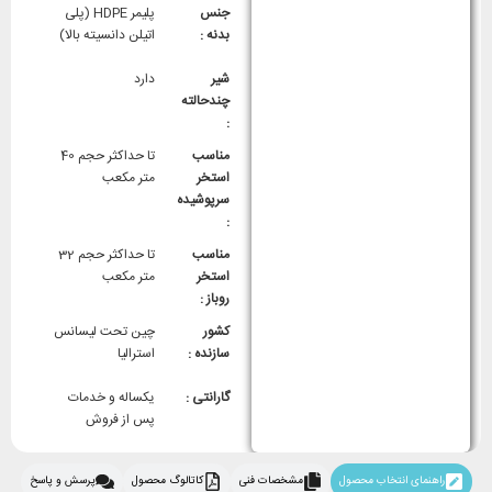
جنس
پلیمر HDPE (پلی
بدنه :
اتیلن دانسیته بالا)
شیر
دارد
چندحالته
:
مناسب
تا حداکثر حجم 40
استخر
متر مکعب
سرپوشیده
:
مناسب
تا حداکثر حجم 32
استخر
متر مکعب
روباز :
کشور
چین تحت لیسانس
سازنده :
استرالیا
گارانتی :
یکساله و خدمات
پس از فروش
راهنمای انتخاب محصول
مشخصات فنی
کاتالوگ محصول
پرسش و پاسخ