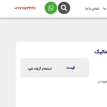
02177534191
 ما
تماس با ما
 نیمه اتوماتیک
قیمت:
استعلام گرفته شود
ود در