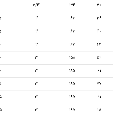
0
3/4″
134
30
5
1″
167
36
5
1″
167
40
0
1″
167
46
0
2″
158
54
0
2″
185
61
5
2″
185
77
5
2″
185
91
25
2″
185
101