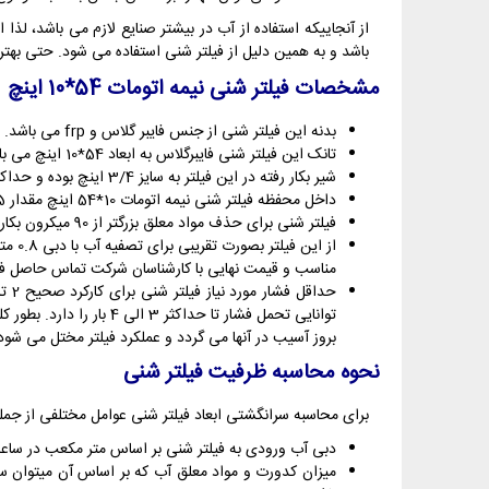
از آنجاییکه استفاده از آب در بیشتر صنایع لازم می باشد، لذا
باشد و به همین دلیل از فیلتر شنی استفاده می شود. حتی به
مشخصات فیلتر شنی نیمه اتومات 54*10 اینچ
بدنه این فیلتر شنی از جنس فایبر گلاس و frp می باشد. این تانک به همراه لوله و نازل مربوطه ارائه می شود.
تانک این فیلتر شنی فایبرگلاس به ابعاد 54*10 اینچ می باشد. به عبارتی قطری معادل 25 سانتی متر و ارتفاعی برابر 139 سانتی متر دارد.
شیر بکار رفته در این فیلتر به سایز 3/4 اینچ بوده و حداکثر آبدهی معادل 2 متر مکعب در ساعت را دارد. این شیر از نوع نیمه اتوماتیک می باشد و در زمان بکواش باید توسط اپراتور تنظیم گردد.
داخل محفظه فیلتر شنی نیمه اتومات 10*54 اینچ مقدار 75 کیلوگرم سیلیس قرار می گیرد.
فیلتر شنی برای حذف مواد معلق بزرگتر از 90 میکرون بکار می رود.
از ا
مناسب و قیمت نهایی با کارشناسان شرکت تماس حاصل فر
بروز آسیب در آنها می گردد و عملکرد فیلتر مختل می شود
نحوه محاسبه ظرفیت فیلتر شنی
برای محاسبه سرانگشتی ابعاد فیلتر شنی عوامل مختلفی از جمله م
دبی آب ورودی به فیلتر شنی بر اساس متر مکعب در سا