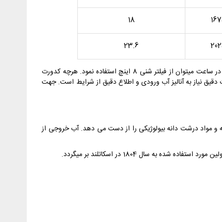
18
16
23.6
20
** لطفا توجه فرمایید اعداد ارائه شده برای نرخ سرعت حدود 20 می باشد، یعنی جهت تصفیه آب شفاف با کدورت پایین و دبی 0.6 متر مکعب در ساعت میتوان از فیلتر شنی 8 اینچ استفاده نمود. هرچه کدورت
 دقیق نیاز به آنالیز آب ورودی و اطلاع دقیق از شرایط است. جهت
ه و مواد درشت دانه بیولوژیکی را از دست می دهد. آب خروجی از
ستفاده شده به سال 1804 در اسکاتلند بر میگردد.