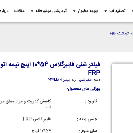
تصفیه آب
تهویه مطبوع
گرمایشی موتورخانه
مقالات
درباره
فیلتر شنی فایبرگلاس 54*10 اینچ
FRP
دسته:
فیلتر شنی
برند:
پیمان PEYMAN
ویژگی های محصول:
کاربرد :
کاهش کدورت و مواد معلق موج
آب
جنس بدنه :
فایبر گلاس FRP
سایز منبع :
54*10 اینچ