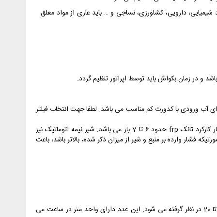
ند شیمیایی، دارویی، کشاورزی، نساجی و … باید عاری از مواد معلق
 بصورت حدودی بوده و برای آب ورودی با کدورت کم مناسب می باشد. لطفا جهت انتخاب فیلتر
حداقل فشار مورد نیاز فیلتر شنی برای کارکرد صحیح 2 تا 2.5 بار بوده و بدنه این فیلترها حداکثر فشار 10 بار را تحمل می نمایند، البته فشار کارکرد تانک frp حدود 6 تا 7 بار می باشد. شیر نیمه اتوماتیک نیز
ر بازه فشار 2.5 تا 4 بار بهترین بازدهی و کارکرد را دارد. در صورتیکه فشار وارده بر منبع و شیر از میزان ذکر شده، بالاتر باشد، باعث
میزان کدورت و مواد معلق آب که بر اساس آن میتوان سرعت عبور آب مناسب را پیدا نمود. نرخ سرعت آب بطور سرانگشتی عددی بین 5 تا 20 در نظر گرفته می شود. این عدد دارای واحد متر در ساعت می