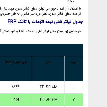
باشد.
با استفاده از اعداد فوق می توان سطح فیلتراسیون مورد نیاز را
از عدد سطح فیلتراسیون، قطر مورد نیاز فیلتر را به طور حدودی 
جدول فیلتر شنی نیمه اتومات با تانک
FRP
در جدول زیر انواع مدل فیلتر شنی با تانک FRP و شیر دستی آورده شده است. همچنین بطور حدودی مشخص شده که هر فیلتر شنی برای چه محدوده ای از دبی آب جوابگو می باشد.
ردیف
مدل
سایز منبع (inch)
44*8
TP-SF-8M
1
54*10
TP-SF-10M
2