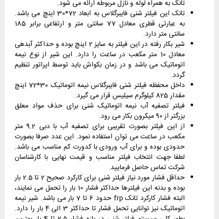
تانک به همراه لوله و نازل مربوطه ارائه می شود.
تانک این فیلتر شنی فایبرگلاس به ابعاد 72*30 اینچ می باشد.
به عبارتی قطری معادل 77 سانتی متر و ارتفاعی برابر 185
سانتی متر دارد.
شیر بکار رفته در این فیلتر به سایز 2 اینچ بوده و حداکثر آبدهی
معادل 10 متر مکعب در ساعت را دارد. این شیر از نوع نیمه
اتوماتیک می باشد و در زمان بکواش باید توسط اپراتور تنظیم
گردد.
داخل محفظه فیلتر شنی فایبرگلاس نیمه اتوماتیک 30*72 اینچ
مقدار 825 کیلوگرم سیلیس قرار می گیرد.
فیلتر تصفیه آب نیمه اتوماتیک شنی برای حذف مواد معلق
بزرگتر از 90 میکرون بکار می رود.
از این فیلتر بصورت تقریبی برای تصفیه آب با دبی 9.2 متر
مکعب در ساعت می توان استفاده نمود. این عدد صرفا بصورت
حدودی بوده و برای آب ورودی با کدورت کم مناسب می باشد.
لطفا جهت انتخاب فیلتر مناسب و قیمت نهایی با کارشناسان
شرکت تماس حاصل فرمایید.
حداقل فشار مورد نیاز فیلتر شنی برای کارکرد صحیح 2 تا 2.5 بار
بوده و بدنه این فیلترها حداکثر فشار 10 بار را تحمل می نمایند،
البته فشار کارکرد تانک frp حدود 6 تا 7 بار می باشد. شیر نیمه
اتوماتیک نیز توانایی تحمل فشار تا حداکثر 3 الی 4 بار را دارد.
بطور کلی سیستم فیلتر شنی در بازه فشار 2.5 تا 4 بار بهترین