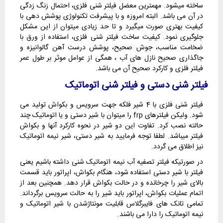
ساخته میشود. مهمترین معضل فیلتر شنی فلزی، احتمال زنگ زدگی
در آن می باشد. البته امروزه و با پیشرفت تکنولوژی پوشش دهی با
کیفیت بهتری صورت میگیرد و تا حد زیادی میتوان از این مشکل
جلوگیری نمود. کیفیت ساخت فیلتر شنی فلزی، استفاده از ورق با
ضخامت مناسب، جوش صحیح، پوشش درست آهن گالوانیزه و
جاگذاری صحیح نازل های آب ، همگی از عوامل موثر بر طول عمر
فیلتر فلزی و کارکرد صحیح آن می باشد.
فیلتر شنی دستی و فیلتر شنی اتوماتیک
فیلتر شنی فلزی با 4 شیر فلکه جهت سرویس و بکواش تولید می
شود. ولیکن فیلترهای frp را میتوان با شیر دستی و یا اتوماتیک چند
حالته نصب کرد. تفاوت این دو شیر در نحوه کارکرد آنها و بکواش
فیلتر میباشد. لطفا توجه فرمایید به شیر دستی، شیر نیمه اتوماتیک
نیز اطلاق می گردد.
در صورتیکه فیلتر تصفیه آب نیمه اتوماتیک شنی داشته باشیم یعنی
فیلتر با شیر دستی استفاده شود، هنگام بکواش، اپراتور باید قسمت
بالای شیر را چرخانده و در حالت بکواش قرار دهد. همچنین بعد از
اتمام عملیات بکواش، اپراتور باید شیر را به حالت سرویس برگرداند.
تمامی تانک های فایبرگلاس قابلیت مونتاژشدن با شیر اتوماتیک و
نیمه اتوماتیک را دارا می باشند.