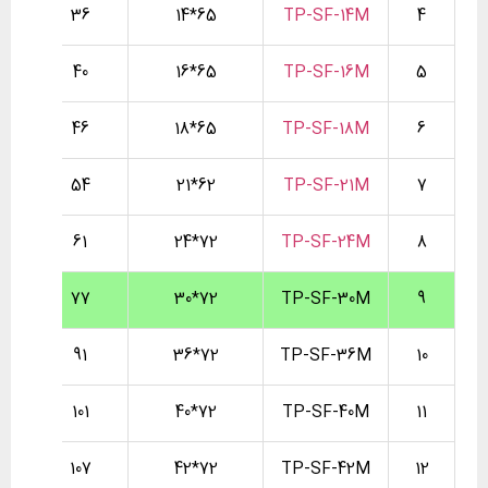
36
65*14
TP-SF-14M
4
40
65*16
TP-SF-16M
5
46
65*18
TP-SF-18M
6
54
62*21
TP-SF-21M
7
61
72*24
TP-SF-24M
8
77
72*30
TP-SF-30M
9
91
72*36
TP-SF-36M
10
101
72*40
TP-SF-40M
11
107
72*42
TP-SF-42M
12