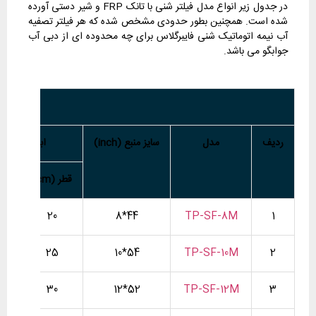
در جدول زیر انواع مدل فیلتر شنی با تانک FRP و شیر دستی آورده
شده است. همچنین بطور حدودی مشخص شده که هر فیلتر تصفیه
آب نیمه اتوماتیک شنی فایبرگلاس برای چه محدوده ای از دبی آب
جوابگو می باشد.
ردیف
مدل
سایز منبع (inch)
ابعاد فیلتر 
قطر (cm)
ارتف
20
44*8
TP-SF-8M
1
25
54*10
TP-SF-10M
2
30
52*12
TP-SF-12M
3