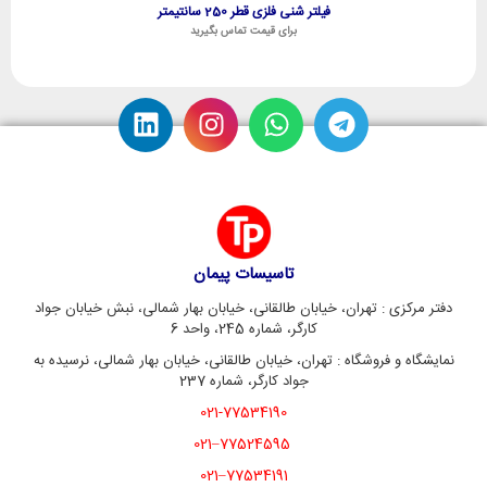
فیلتر شنی فلزی قطر 250 سانتیمتر
برای قیمت تماس بگیرید
تاسیسات پیمان
دفتر مرکزی : تهران، خیابان طالقانی، خیابان بهار شمالی، نبش خیابان جواد
کارگر، شماره 245، واحد 6
نمایشگاه و فروشگاه : تهران، خیابان طالقانی، خیابان بهار شمالی، نرسیده به
جواد کارگر، شماره 237
021-77534190
77524595–021
77534191–021