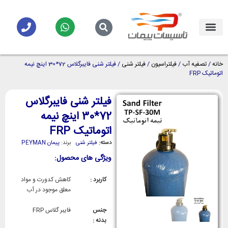
خانه
/
تصفیه آب
/
فیلتراسیون
/
فیلتر شنی
/ فیلتر شنی فایبرگلاس 72*30 اینچ نیمه
اتوماتیک FRP
فیلتر شنی فایبرگلاس
72*30 اینچ نیمه
اتوماتیک FRP
دسته:
فیلتر شنی
برند:
پیمان PEYMAN
ویژگی های محصول:
کاربرد :
کاهش کدورت و مواد
معلق موجود در آب
جنس
فایبر گلاس FRP
بدنه :