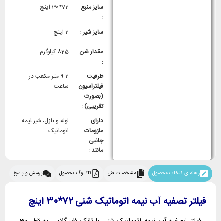
سایز منبع
72*30 اینچ
:
سایز شیر :
2 اینچ
مقدار شن
825 کیلوگرم
:
ظرفیت
9.2 متر مکعب در
فیلتراسیون
ساعت
(بصورت
تقریبی) :
دارای
لوله و نازل، شیر نیمه
ملزومات
اتوماتیک
جانبی
مانند :
راهنمای انتخاب محصول
مشخصات فنی
کاتالوگ محصول
پرسش و پاسخ
فیلتر تصفیه آب نیمه اتوماتیک شنی 72*30 اینچ
فیلتر تصفیه آب نیمه اتوماتیک شنی با تانک فایبرگلاس به قطر 30