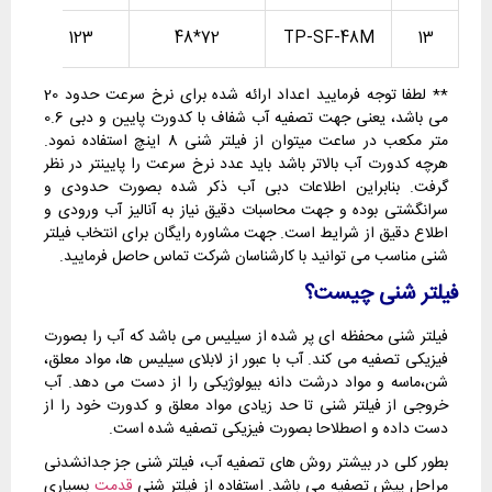
123
72*48
TP-SF-48M
13
** لطفا توجه فرمایید اعداد ارائه شده برای نرخ سرعت حدود 20
می باشد، یعنی جهت تصفیه آب شفاف با کدورت پایین و دبی 0.6
متر مکعب در ساعت میتوان از فیلتر شنی 8 اینچ استفاده نمود.
هرچه کدورت آب بالاتر باشد باید عدد نرخ سرعت را پایینتر در نظر
گرفت. بنابراین اطلاعات دبی آب ذکر شده بصورت حدودی و
سرانگشتی بوده و جهت محاسبات دقیق نیاز به آنالیز آب ورودی و
اطلاع دقیق از شرایط است. جهت مشاوره رایگان برای انتخاب فیلتر
شنی مناسب می توانید با کارشناسان شرکت تماس حاصل فرمایید.
فیلتر شنی چیست؟
فیلتر شنی محفظه ای پر شده از سیلیس می باشد که آب را بصورت
فیزیکی تصفیه می کند. آب با عبور از لابلای سیلیس ها، مواد معلق،
شن،ماسه و مواد درشت دانه بیولوژیکی را از دست می دهد. آب
خروجی از فیلتر شنی تا حد زیادی مواد معلق و کدورت خود را از
دست داده و اصطلاحا بصورت فیزیکی تصفیه شده است.
بطور کلی در بیشتر روش های تصفیه آب، فیلتر شنی جز جدانشدنی
مراحل پیش تصفیه می باشد. استفاده از فیلتر شنی
قدمت
بسیاری