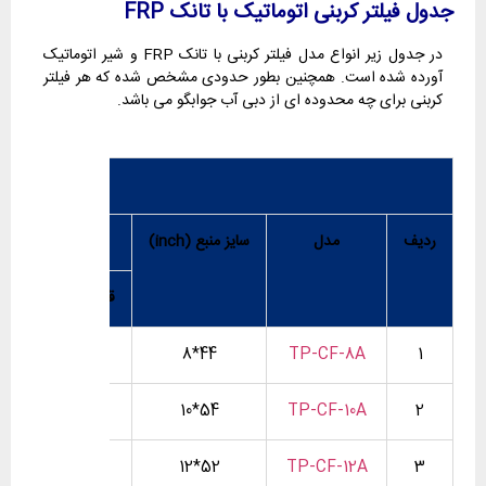
جدول فیلتر کربنی اتوماتیک با تانک FRP
در جدول زیر انواع مدل فیلتر کربنی با تانک FRP و شیر اتوماتیک
آورده شده است. همچنین بطور حدودی مشخص شده که هر فیلتر
کربنی برای چه محدوده ای از دبی آب جوابگو می باشد.
ردیف
مدل
سایز منبع (inch)
ابعاد فیلتر کر
قطر (cm)
ارتفا
20
44*8
TP-CF-8A
1
25
54*10
TP-CF-10A
2
30
52*12
TP-CF-12A
3