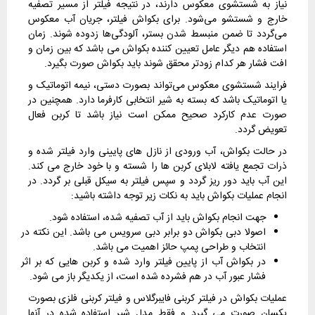
نیاز به شستشوی معکوس دارند، در نتیجه فیلتر از مسیر تصفیه
خارج و شستشو می‌شود. برای بکواش فیلتر، جریان آب معکوس
می‌گردد تا ضمن منبسط شدن بستر، آلودگی‌ها زدوده شوند. زمان
استفاده هم دیگر عامل تعیین کننده بکواش می باشد که بین زمان و
افت فشار هر کدام زودتر محقق شوند باید بکواش صورت بگیرد.
فرایند شستشوی معکوس می‌تواند بصورت دستی، نیمه اتوماتیک و
یا اتوماتیک باشد که بسته به شیر انتخابی کارفرما دارد. همچنین در
صورت عدم کارکرد صحیح ممکن است نیاز باشد تا کربن فعال
تعویض گردد.
در حالت بکواش، آب ورودی از نازل های پایینی وارد فیلتر شده و
ذرات تجمع یافته لابلای کربن ها را شسته و با خود خارج می کند.
این آب باید دور ریز گردد و سپس فیلتر به سیکل قبلی بر گردد. در
انجام عملیات بکواش باید به نکات زیر توجه داشته باشید:
جهت انجام بکواش باید از آب تصفیه شده، استفاده شود.
اصولا دبی بکواش دو برابر دبی سرویس می باشد. این نکته در
انتخاب و طراحی پمپ حائز اهمیت می باشد.
در بکواش آب از پایین فیلتر وارد شده و کربن هایی که بر اثر
فشار عبور آب در هم فشرده شده است، از یکدیگر باز می شود.
عملیات بکواش در فیلتر کربنی فایبرگلاس و فیلتر کربنی فلزی بصورت
یکسان صورت می گیرد و فقط مدل شیر استفاده شده در آنها