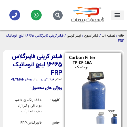
خانه
/
تصفیه آب
/
فیلتراسیون
/
فیلتر کربنی
/ فیلتر کربنی فایبرگلاس 65*16 اینچ اتوماتیک
FRP
فیلتر کربنی فایبرگلاس
65*16 اینچ اتوماتیک
FRP
دسته:
فیلتر کربنی
برند:
پیمان PEYMAN
ویژگی های محصول:
کاربرد :
حذف رنگ، بو، طعم،
مواد آلی و کلر آزاد
باقیمانده در آب
جنس
فایبر گلاس FRP