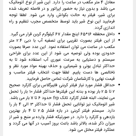
معادل 4 متر مکعب در ساعت را دارد. این شیر از نوع اتوماتیک
می باشد و بدون نیاز به حضور اپراتور و در فاصله تعریف شده
برای شیر، فیلتر به حالت بکواش وارد می شود. لطفا توجه
فرمایید این نوع شیر باید توسط متخصص مجرب تنظیم و راه
اندازی گردد.
داخل محفظه 16*65 اینچ مقدار 67 کیلوگرم کربن قرار می گیرد.
از این فیلتر بصورت تقریبی برای تصفیه آب با دبی 2.4 متر
مکعب در ساعت می توان استفاده نمود. این عدد صرفا بصورت
حدودی بوده ولی توصیه می شود از این عدد برای طراحی
سیستم و دستیابی به سرعت عبوری آب استفاده شود تا به
حداکثر تبادل یونی و شیمیایی و حذف بهینه مواد مورد نظر و
ناخالصی ها دست یابیم. لطفا جهت انتخاب فیلتر مناسب و
قیمت نهایی با کارشناسان شرکت تماس حاصل فرمایید.
حداقل فشار مورد نیاز فیلتر کربنی فایبرگلاس برای کارکرد صحیح
2 تا 2.5 بار بوده و بدنه این فیلترها حداکثر فشار 10 بار را تحمل
می نمایند، البته فشار کارکرد تانک frp حدود 6 تا 7 بار می باشد.
شیر اتوماتیک نیز توانایی تحمل فشار تا حداکثر 3 الی 4 بار را
دارد. سیستم فیلتر کربنی در بازه فشار 2.5 تا 4 بار بهترین
بازدهی و کارکرد را دارد. در صورتیکه فشار وارده بر منبع و شیر از
میزان ذکر شده، بالاتر باشد باعث بروز آسیب در آنها می گردد و
عملکرد فیلتر مختل می شود.