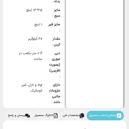
بدنه :
سایز
65*16 اینچ
منبع :
سایز شیر
1 اینچ
:
مقدار
67 کیلوگرم
کربن :
دبی
2.4 متر مکعب در
عبوری
ساعت
(بصورت
تقریبی)
:
دارای
لوله و نازل، شیر
ملزومات
اتوماتیک
جانبی
مانند :
راهنمای انتخاب محصول
مشخصات فنی
کاتالوگ محصول
پرسش و پاسخ