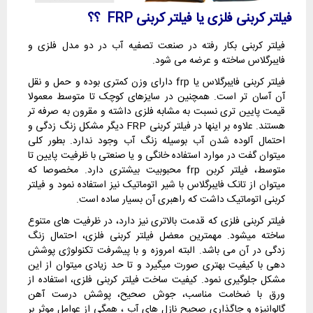
فیلتر کربنی فلزی یا فیلتر کربنی FRP ؟؟
فیلتر کربنی بکار رفته در صنعت تصفیه آب در دو مدل فلزی و
فایبرگلاس ساخته و عرضه می شود.
فیلتر کربنی فایبرگلاس یا frp دارای وزن کمتری بوده و حمل و نقل
آن آسان تر است. همچنین در سایزهای کوچک تا متوسط معمولا
قیمت پایین تری نسبت به مشابه فلزی داشته و مقرون به صرفه تر
هستند. علاوه بر اینها در فیلتر کربنی FRP دیگر مشکل زنگ زدگی و
احتمال آلوده شدن آب بوسیله زنگ آب وجود ندارد. بطور کلی
میتوان گفت در موارد استفاده خانگی و یا صنعتی با ظرفیت پایین تا
متوسط، فیلتر کربن frp محبوبیت بیشتری دارد. مخصوصا که
میتوان از تانک فایبرگلاس با شیر اتوماتیک نیز استفاده نمود و فیلتر
کربنی اتوماتیک داشت که راهبری آن بسیار ساده است.
فیلتر کربنی فلزی که قدمت بالاتری نیز دارد، در ظرفیت های متنوع
ساخته میشود. مهمترین معضل فیلتر کربنی فلزی، احتمال زنگ
زدگی در آن می باشد. البته امروزه و با پیشرفت تکنولوژی پوشش
دهی با کیفیت بهتری صورت میگیرد و تا حد زیادی میتوان از این
مشکل جلوگیری نمود. کیفیت ساخت فیلتر کربنی فلزی، استفاده از
ورق با ضخامت مناسب، جوش صحیح، پوشش درست آهن
گالوانیزه و جاگذاری صحیح نازل های آب ، همگی از عوامل موثر بر