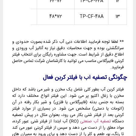
107
72*42
TP-CF-42A
12
123
72*48
TP-CF-48A
13
** لطفا توجه فرمایید اطلاعات دبی آب ذکر شده بصورت حدودی و
سرانگشتی بوده و جهت محاسبات دقیق نیاز به آنالیز آب ورودی و
اطلاع دقیق از شرایط است. جهت مشاوره رایگان برای انتخاب فیلتر
کربنی فایبرگلاس مناسب می توانید با کارشناسان شرکت تماس حاصل
فرمایید.
چگونگی تصفیه آب با فیلتر کربن فعال
فیلتر کربن آب بطور کلی شامل یک مخزن و شیر می باشد که داخل
مخزن با زغال اکتیو پر می شود. این فیلتر انواع مختلف دارد که
بسته به جنس بدنه (فایبرگلاس یا فلزی) و شیر بکار رفته در آن
(اتومات یا دستی) مشخص می شود. در بسیاری از موارد فیلتر
کربنی بعد از فیلتر شنی بکار می رود، بعنوان مثال در پیش تصفیه
دستگاه
تصفیه آب صنعتی
(RO) آب ابتدا از فیلتر شنی عبور کرده،
مواد معلق را از دست می دهد و سپس از فیلتر کربنی عبور می کند
تا رنگ، بو، طعم و کلر را از دست دهد و برای ورود به ممبران های