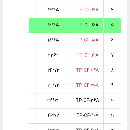
36
65*14
TP-CF-14A
4
40
65*16
TP-CF-16A
5
46
65*18
TP-CF-18A
6
54
62*21
TP-CF-21A
7
61
72*24
TP-CF-24A
8
77
72*30
TP-CF-30A
9
91
72*36
TP-CF-36A
10
101
72*40
TP-CF-40A
11