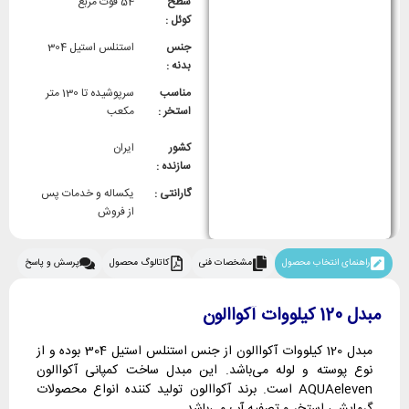
سطح
54 فوت مربع
کوئل :
جنس
استنلس استیل 304
بدنه :
مناسب
سرپوشیده تا 130 متر
استخر :
مکعب
کشور
ایران
سازنده :
گارانتی :
یکساله و خدمات پس
از فروش
راهنمای انتخاب محصول
مشخصات فنی
کاتالوگ محصول
پرسش و پاسخ
مبدل 120 کیلووات آکواالون
مبدل 120 کیلووات آکواالون از جنس استنلس استیل 304 بوده و از
نوع پوسته و لوله می‌باشد. این مبدل ساخت کمپانی آکواالون
AQUAeleven است. برند آکواالون تولید کننده انواع محصولات
گرمایشی استخر و تصفیه آب می‌باشد.