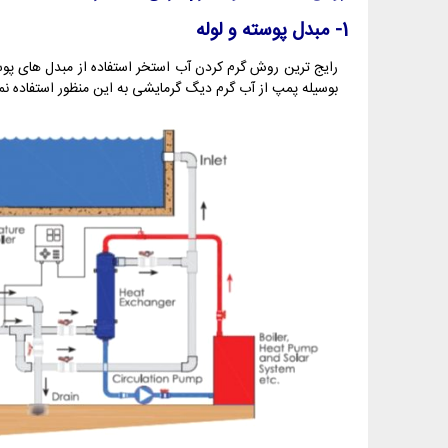
1- مبدل پوسته و لوله
رایج ترین روش گرم کردن آب استخر استفاده از مبدل های پوسته
بوسیله پمپ از آب گرم دیگ گرمایشی به این منظور استفاده نمود. مبدل 120 کیلووات ایمکس از این نوع می‌باشد. محل نصب این نوع مبدل در شماتیک ز