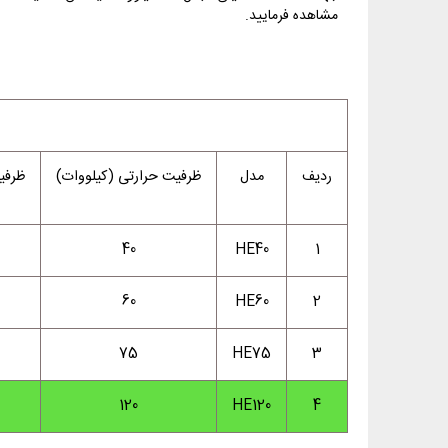
مشاهده فرمایید.
ردیف
مدل
ظرفیت حرارتی (کیلووات)
ظرفیت 
40
HE40
1
60
HE60
2
75
HE75
3
120
HE120
4