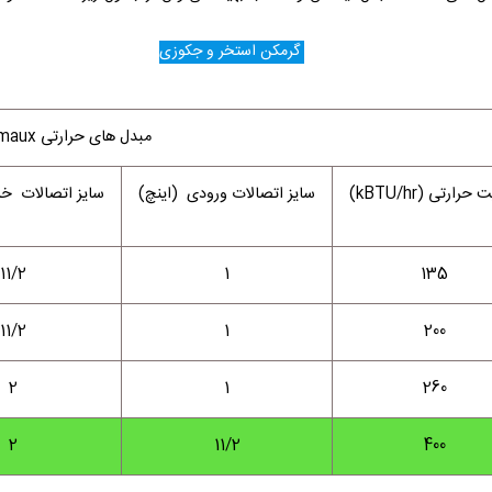
گرمکن استخر و جکوزی
مبدل های حرارتی emaux
حرارتی (kBTU/hr)
سایز اتصالات ورودی (اینچ)
سایز اتصالات خر
11/2
1
135
11/2
1
200
2
1
260
2
11/2
400