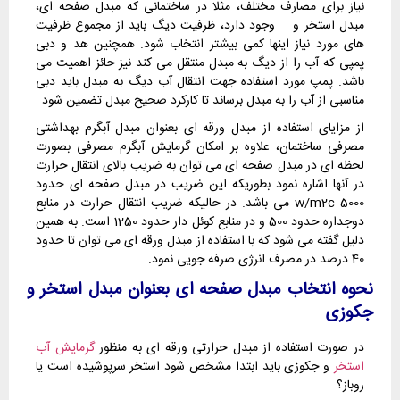
نیاز برای مصارف مختلف، مثلا در ساختمانی که مبدل صفحه ای،
مبدل استخر و … وجود دارد، ظرفیت دیگ باید از مجموع ظرفیت
های مورد نیاز اینها کمی بیشتر انتخاب شود. همچنین هد و دبی
پمپی که آب را از دیگ به مبدل منتقل می کند نیز حائز اهمیت می
باشد. پمپ مورد استفاده جهت انتقال آب دیگ به مبدل باید دبی
مناسبی از آب را به مبدل برساند تا کارکرد صحیح مبدل تضمین شود.
از مزایای استفاده از مبدل ورقه ای بعنوان مبدل آبگرم بهداشتی
مصرفی ساختمان، علاوه بر امکان گرمایش آبگرم مصرفی بصورت
لحظه ای در مبدل صفحه ای می توان به ضریب بالای انتقال حرارت
در آنها اشاره نمود بطوریکه این ضریب در مبدل صفحه ای حدود
5000 w/m2c می باشد. در حالیکه ضریب انتقال حرارت در منابع
دوجداره حدود 500 و در منابع کوئل دار حدود 1250 است. به همین
دلیل گفته می شود که با استفاده از مبدل ورقه ای می توان تا حدود
40 درصد در مصرف انرژی صرفه جویی نمود.
نحوه انتخاب مبدل صفحه ای بعنوان مبدل استخر و
جکوزی
در صورت استفاده از مبدل حرارتی ورقه ای به منظور
گرمایش آب
استخر
و جکوزی باید ابتدا مشخص شود استخر سرپوشیده است یا
روباز؟