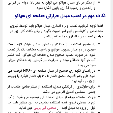
از دیگر مزایای مبدل هپاکو می توان به عمر بالا، دوام در کارآیی
و راندمان و رسوب گذاری پایین اشاره نمود.
نکات مهم در نصب مبدل حرارتی صفحه ای هپاکو
لطفا توجه فرمایید نصب و راه اندازی مبدل هپاکو باید توسط نیروی
متخصص و کارشناس این امر صورت بگیرد ولیکن نکات کلی زیر در
مراحل نصب و راه اندازی باید مدنظر باشد:
به منظور استفاده از حداکثر راندمان مبدل هپاکو لازم است
جریان در دو مدار بصورت موازی و با جهت مخالف یکدیگر نصب
شود. در صورت نصب صحیح مبدل صفحه ای هپاکو، افت فشار
آب در آنها حداقل بوده و ظرفیت بار گرمایی به حداکثر میزان
خود می رسد.
در راستای نگهداری صحیح از مبدل صفحه ای HP60 توصیه می
شود علی رغم قابلیت تحمل فشار تا 30 بار، فشار کارکرد را پایینتر
از 15 بار نگهدارید.
برای جلوگیری از گرفتگی مبدل، استفاده از فیلتر صافی مناسب از
جنس استنلس استیل الزامی می باشد.
جهت استفاده بهینه از مبدل صفحه ای توصیه می شود از آب
نرم یا سختی گیری شده استفاده نمایید. به این منظور باید آب
قبل از ورود به مبدل ابتدا از
سختی گیر رزینی
عبور نماید.