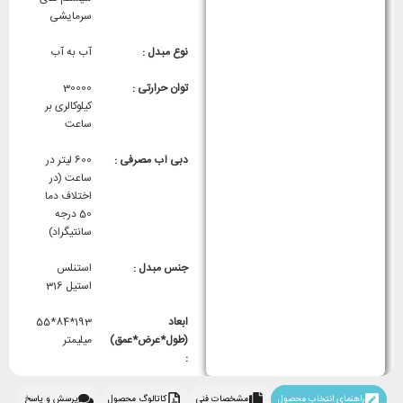
سرمایشی
نوع مبدل :
آب به آب
توان حرارتی :
30000
کیلوکالری بر
ساعت
دبی آب مصرفی :
600 لیتر در
ساعت (در
اختلاف دما
50 درجه
سانتیگراد)
جنس مبدل :
استنلس
استیل 316
ابعاد
193*84*55
(طول*عرض*عمق)
میلیمتر
:
راهنمای انتخاب محصول
مشخصات فنی
کاتالوگ محصول
پرسش و پاسخ