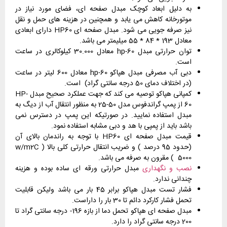
به دلیل ابعاد کوچک مبدل صفحه ای، فضای مورد نیاز در
موتورخانه کاهش می یابد و همچنین در هزینه های حمل و نقل
نیز صرفه جویی می شود. مبدل صفحه ای HP60 دارای ابعادی
معادل 193 * 84 * 55 میلیمتر می باشد.
توان حرارتی مبدل hp-60 معادل 30.000 کیلوکالری در ساعت
است.
دبی آب مصرفی مبدل هپاکو hp-60 معادل 600 لیتر در ساعت
(در اختلاف دمای 50 درجه سانتی گراد) است.
کمپانی هپاکو توصیه می کند که جهت عملکرد صحیح مبدل HP-
60 از پمپ گراندفوس مدل 50-25 به منظور انتقال آب از دیگ به
مبدل استفاده نمایید. در صورتیکه این پمپ در دسترس نمی
باشد باید از پمپی با هد و دبی مشابه استفاده نمود.
قیمت مبدل صفحه ای HP60 با توجه به راندمان بالای آن
(حدود 95 درصد ) و ضریب انتقال حرارتی کلی بالا ( w/m2C
5000 ) مقرون به صرفه می باشد.
نصب و نگهداری
مبدل حرارتی ورقه ای ساده بوده و هزینه
چندانی ندارد.
فشار تست مبدل هپاکو برابر 45 بار می باشد ولیکن قابلیت
تحمل فشار کارکرد دائم تا 30 بار را داراست.
مبدل صفحه ای هپاکو تحمل دما از بازه 196- درجه سانتی گراد تا
200 درجه سانتی گراد را دارد.