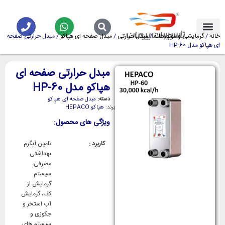
خانه
/
گرمایشی و موتورخانه
/
مبدل حرارتی
/
مبدل صفحه ای هپاکو
/ مبدل حرارتی صفحه
ای هپاکو مدل HP-60
مبدل حرارتی صفحه ای
هپاکو مدل HP-60
دسته:
مبدل صفحه ای هپاکو
برند:
هپاکو HEPACO
ویژگی های محصول:
کاربرد :
تامین آبگرم
بهداشتی
مصرفی،
سیستم
گرمایش از
کف، گرمایش
آب استخر و
جکوزی و
سیستم های