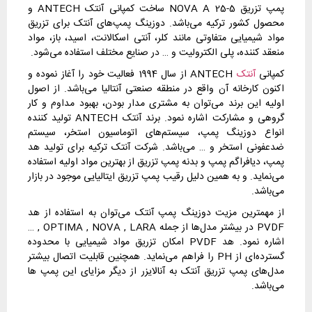
پمپ تزریق 5-25 NOVA A ساخت کمپانی آنتک ANTECH و
محصول کشور ترکیه می‌باشد. دوزینگ پمپ‌های آنتک برای تزریق
مواد شیمیایی متفاوتی مانند کلر، آنتی اسکالانت، اسید، باز، مواد
منعقد کننده، پلی الکترولیت و … در صنایع مختلف استفاده می‌شود.
کمپانی
آنتک
ANTECH از سال 1994 فعالیت خود را آغاز نموده و
اکنون کارخانه آن واقع در منطقه صنعتی آنتالیا می‌باشد. از اصول
اولیه این برند می‌توان به مشتری مدار بودن، بهبود مداوم و کار
گروهی و مشارکت اشاره نمود. برند آنتک
ANTECH
تولید کننده
انواع دوزینگ پمپ، ‌سیستم‌های اتوماسیون استخر، سیستم
ضدعفونی استخر و … می‌باشد. شرکت آنتک ترکیه برای تولید هد
پمپ، دیافراگم پمپ و بدنه پمپ تزریق از بهترین مواد اولیه استفاده
می‌نماید. و به همین دلیل رقیب پمپ تزریق ایتالیایی موجود در بازار
می‌باشد.
از مهمترین مزیت دوزینگ پمپ آنتک می‌توان به استفاده از هد
PVDF در بیشتر مدل‌ها از جمله OPTIMA , NOVA , LARA , …
اشاره نمود. هد PVDF امکان تزریق مواد شیمیایی با محدوده
گسترده‌ای از PH را فراهم می‌نماید. همچنین قابلیت اتصال بیشتر
مدل‌های پمپ تزریق آنتک به آنالایزر از دیگر مزایای این پمپ ها
می‌باشد.