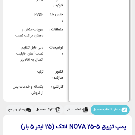
کارکرد :
جنس هد
PVDF
:
متعلقات :
سوپاپ مکش و
دهش، براکت نصب
توضیحات
دبی قابل تنظیم،
:
نصب آسان، قابلیت
اتصال به آنالایزر
کشور
ترکیه
سازنده :
گارانتی :
یکساله و خدمات پس
از فروش
راهنمای انتخاب محصول
مشخصات فنی
کاتالوگ محصول
پرسش و پاسخ
پمپ تزریق 5-25 NOVA آنتک (25 لیتر 5 بار)