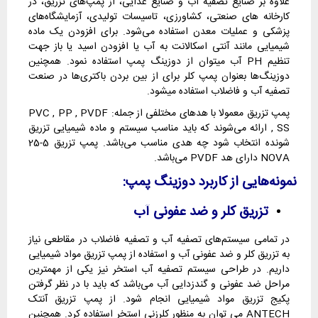
علاوه بر صنایع تصفیه آب و صنایع غذایی، از پمپ‌های تزریق، در
کارخانه های صنعتی، کشاورزی، تاسیسات تولیدی، آزمایشگاه‌های
پزشکی و عملیات معدن استفاده می‌شود. برای افزودن یک ماده
شیمیایی مانند آنتی اسکالانت به آب یا افزودن اسید یا باز جهت
تنظیم PH آب میتوان از دوزینگ پمپ استفاده نمود. همچنین
دوزینگ‌ها بعنوان پمپ کلر برای از بین بردن باکتری‌ها در صنعت
تصفیه آب و فاضلاب استفاده میشود.
پمپ تزریق معمولا با هدهای مختلفی از جمله: PVC , PP , PVDF
, SS ارائه می‌شوند که باید مناسب سیستم و ماده شیمیایی تزریق
شونده انتخاب شود چه هدی مناسب می‌باشد. پمپ تزریق 5-25
NOVA دارای هد PVDF می‌باشد.
نمونه‌هایی از کاربرد دوزینگ پمپ:
تزریق کلر و ضد عفونی آب
در تمامی سیستم‌های تصفیه آب و تصفیه فاضلاب در مقاطعی نیاز
به تزریق کلر و ضد عفونی آب و استفاده از پمپ تزریق مواد شیمیایی
داریم. در طراحی سیستم تصفیه آب استخر نیز یکی از مهمترین
مراحل ضد عفونی و گندزدایی آب می‌باشد که باید با در نظر گرفتن
پکیج تزریق مواد شیمیایی انجام شود. از پمپ تزریق آنتک
ANTECH می توان به منظور کلرزنی استخر استفاده کرد. همچنین