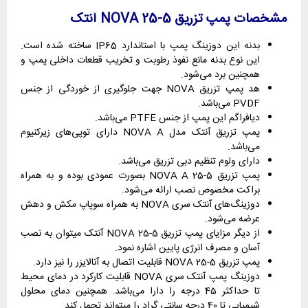
مشخصات پمپ تزریق 5-25 NOVA آنتک
بدنه این دوزینگ پمپ با استاندارد IP65 ساخته شده است.
این نوع بدنه مانع نفوذ رطوبت و تخریب قطعات داخلی پمپ و
همچنین برد می‌شود.
هد پمپ تزریق NOVA جهت جلوگیری از خوردگی از جنس
PVDF می‌باشد.
دیافراگم این پمپ از جنس PTFE می‌باشد.
پمپ تزریق آنتک مدل NOVA A دارای توپی‌های زیرکنیوم
می‌باشد.
دارای ولوم تنظیم دبی تزریق می‌باشد.
پمپ تزریق 5-25 NOVA A بصورت عمودی بوده و به همراه
براکت مخصوص نصب ارائه می‌شود.
دوزینگ‌های آنتک سری NOVA به همراه سوپاپ مکش و دهش
عرضه می‌شود.
از دیگر مزایای پمپ تزریق 5-25 NOVA آنتک میتوان به نصب
آسان و مصرف انرژی پایین اشاره نمود.
پمپ تزریق 5-25 NOVA قابلیت اتصال به آنالایزر را نیز دارد.
دوزینگ پمپ آنتک سری NOVA قابلیت کارکرد در دمای محیط
تا حداکثر 45 درجه را دارا می‌باشد. همچنین دمای محلول
شیمیایی تا 40 درجه سانتی گراد را میتواند تحمل کند.