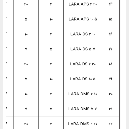
VDF
20
2
LARA APS 2-20
14
VDF
5
10
LARA APS 10-5
15
VDF
10
2
LARA DS 2-10
16
VDF
7
5
LARA DS 5-7
17
VDF
20
2
LARA DS 2-20
18
VDF
5
10
LARA DS 10-5
19
VDF
10
2
LARA DMS 2-10
20
VDF
7
5
LARA DMS 5-7
21
VDF
20
2
LARA DMS 2-20
22