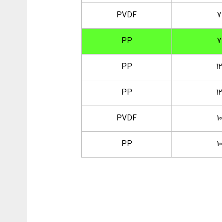
PVDF
7
PP
7
PP
1
PP
1
PVDF
10
PP
10