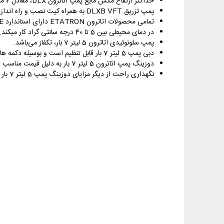
حداکثر ارتفاع مکش مایع پمپ اتاترون DLX، معادل 2 متر می‌باشد.
پمپ تزریق DLXB VFT به همراه کیت نصب و راه اندازی ارائه می‌شود که شامل سوپاپ مکش، دهش و … است.
تمامی محصولات اتاترون ETATRON دارای استاندارد CE است.
در دمای محیطی بین 5 تا 40 درجه سانتی گراد کار میکند.
پمپ سلونوئیدی اتاترون 5 لیتر 7 بار، تکفاز می‌باشد.
دبی پمپ 5 لیتر 7 بار قابل تنظیم است و بوسیله دکمه های صفحه نمایش میتوان دبی را مطابق نیاز تنظیم نمود.
دوزینگ پمپ اتاترون 5 لیتر 7 بار به دلیل قیمت مناسب و کارایی بالا، همواره مورد توجه طراحان سیستم آب شیرین کن صنعتی و طراحان سیستم استخر بوده است.
نگهداری راحت از دیگر مزایای دوزینگ پمپ 5 لیتر 7 بار است.