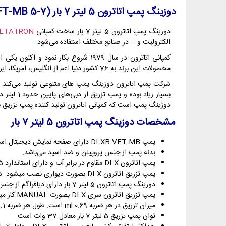
دوزینگ پمپ اتاترون 5 لیتر 7 بار (DLXB VFT-MB 5-7)
دوزینگ پمپ اتاترون 5 لیتر 7 بار ساخت کمپانی
ETATRON
الکترولیت و … در صنایع مختلف استفاده می‌شود.
کمپانی اتاترون در سال 1979 شروع بکا
محصولات این برند به 76 کشور دنیا اعم از انگلیس، امریکا، ایران، روسیه، فرانسه و … صادر می‌شود.
شرکت پمپ اتاترون دوزینگ پمپ های متنوعی تولید می‌کند ا
دوزینگ پمپ است که کمپانی اتاترون تولید کننده پمپ تزریق با هد PP، PVC، PVDF، S.S م
مشخصات دوزینگ پمپ اتاترون 5 لیتر 7 بار
پمپ DLXB VFT-MB دارای صفحه نمایش دیجیتال است.
بدنه پمپ از جنس پروپیلن و ضد اسید می‌باشد.
پمپ اتاترون DLX مقاوم در برابر آب و دارای استاندارد IP65 است.
پمپ تزریق اتاترون DLX بصورت دیواری نصب میشود. در حالیکه سری DLXB دارای پایه بوده و بصورت زمینی نصب می‌گردد.
دوزینگ پمپ اتاترون 5 لیتر 7 بار دارای دیافراگم از جنس PTFE است. هد پمپ از جنس pp است.
پمپ تزریق اتاترون سری DLX بصورت MANUAL کار میکند. در حالیکه پمپ DLXB VFT-MB قابلیت اتصال به Water Meter را دارد.
میزان تزریق در هر ضربه 0.69 ml است. طول هر ضربه 1.1 mm می‌باشد.
توان پمپ تزریق 5 لیتر 7 بار معادل 37 وات است.