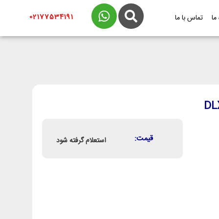
02177534191
 ما
تماس با ما
ر DLXB VFT-
قیمت:
استعلام گرفته شود