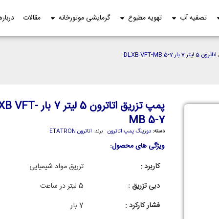
تصفیه آب
تهویه مطبوع
گرمایشی موتورخانه
مقالات
درباره
بار DLXB VFT-MB 5-7
پمپ تزریق اتاترون 5 لیتر 7 با
MB 5-7
دسته:
دوزینگ پمپ اتاترون
برند:
اتاترون ETATRON
ویژگی های محصول:
کاربرد :
تزریق مواد شیمیایی
دبی تزریق :
5 لیتر در ساعت
فشار کارکرد :
7 بار