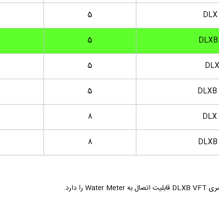
5
DLX
5
DLXB
2
5
DLX
2
5
DLXB 
8
DLX 
8
DLXB 
 دارد.