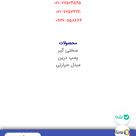
77524595–021
77534191–021
1158664–0936
محصولات
سختی گیر
پمپ درین
مبدل حرارتی