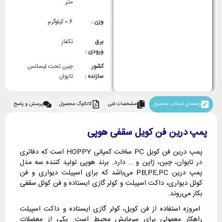
متر
وزن :
0.6 کیلوگرم
برق
تکفاز
ورودی :
کشور
چین تحت لیسانس
سازنده :
تایوان
راهنمای انتخاب محصول
مشخصات فنی
کاتالوگ محصول
پرسش و پاسخ
پمپ درین فن کویل سقفی هوپی
پمپ درین فن کویل PC ساخت کمپانی HOPPY است که دفاتری
در تایوان، چین، ژاپن و … دارد. برند هوپی تولید کننده سه مدل
پمپ درین PB,PE,PC می‌باشد که برای اسپیلت دیواری و فن
کوئل دیواری، داکت اسپیلت و کولر گازی ایستاده و فن کوئل سقفی
بکار می‌روند.
امروزه استفاده از فن کویل، کولر گازی ایستاده و داکت اسپیلت
راهکار معمولی برای سرمایش محیط است. یکی از معضلات