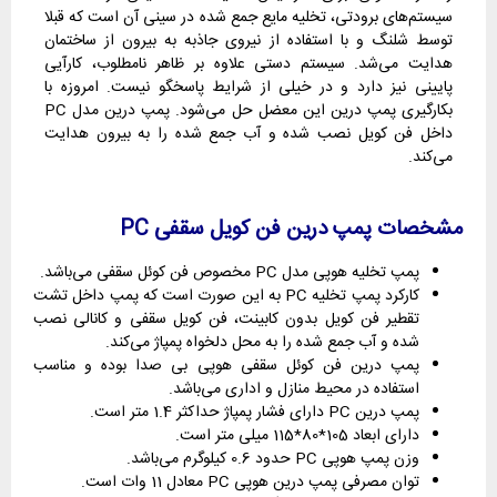
سیستم‌های برودتی، تخلیه مایع جمع شده در سینی آن است که قبلا
توسط شلنگ و با استفاده از نیروی جاذبه به بیرون از ساختمان
هدایت می‌شد. سیستم دستی علاوه بر ظاهر نامطلوب، کارآیی
پایینی نیز دارد و در خیلی از شرایط پاسخگو نیست. امروزه با
بکارگیری پمپ درین این معضل حل می‌شود. پمپ درین مدل PC
داخل فن کویل نصب شده و آب جمع شده را به بیرون هدایت
می‌کند.
مشخصات پمپ درین فن کویل سقفی
PC
پمپ تخلیه هوپی مدل PC مخصوص فن کوئل سقفی می‌باشد.
کارکرد پمپ تخلیه PC به این صورت است که پمپ داخل تشت
تقطیر فن کویل بدون کابینت، فن کویل سقفی و کانالی نصب
شده و آب جمع شده را به محل دلخواه پمپاژ می‌کند.
پمپ درین فن کوئل سقفی هوپی بی صدا بوده و مناسب
استفاده در محیط منازل و اداری می‌باشد.
پمپ درین PC دارای فشار پمپاژ حداکثر 1.4 متر است.
دارای ابعاد 105*80*115 میلی متر است.
وزن پمپ هوپی PC حدود 0.6 کیلوگرم می‌باشد.
توان مصرفی پمپ درین هوپی PC معادل 11 وات است.