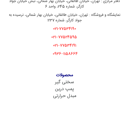
دفتر مرکزی : تهران، خیابان طالقانی، خیابان بهار شمالی، نبش خیابان جواد
کارگر، شماره 245، واحد 6
نمایشگاه و فروشگاه : تهران، خیابان طالقانی، خیابان بهار شمالی، نرسیده به
جواد کارگر، شماره 237
021-77534190
77524595–021
77534191–021
1158664–0936
محصولات
سختی گیر
پمپ درین
مبدل حرارتی