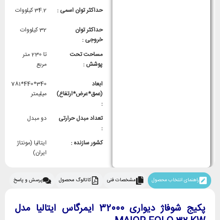
حداکثر توان اسمی :
34.2 کیلووات
حداکثر توان
32 کیلووات
خروجی :
مساحت تحت
تا 230 متر
پوشش :
مربع
ابعاد
340*440*781
(عمق*عرض*ارتفاع)
میلیمتر
:
تعداد مبدل حرارتی
دو مبدل
:
کشور سازنده :
ایتالیا (مونتاژ
ایران)
راهنمای انتخاب محصول
مشخصات فنی
کاتالوگ محصول
پرسش و پاسخ
پکیج شوفاژ دیواری 32000 ایمرگاس ایتالیا مدل