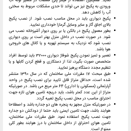
نماید. همچنین استفاده از فیلتر پلی فسفات در مسیر لوله آب
ورودی به پکیج نیز می تواند تا حدی مشکلات مربوط به سختی
آب را کاهش دهد.
پکیج دیواری باید در محل مناسب نصب شود. از نصب پکیج
بالای اجاق گاز و سایر وسایل گرمازا خودداری نمایید.
بطور معمول پکیج در بالکن یا بر روی دیوار آشپزخانه نصب می
شود. در صورت نصب در داخل منزل بهتر است بر روی دیواری
نصب شود که نزدیک به سیستم تهویه و یا کانال های خروجی
هوا باشد.
تعمیر و تمیز نمودن پکیج شوفاژ دیواری 32000 باید توسط افراد
متخصص صورت بگیرد، لذا از دستکاری و قطع کردن کابلها و یا
تنظیم مجدد دستگاه پرهیز نمایید.
طبق مبحث 17 مقررات ملی ساختمان که در سال 1390 منتشر
شده است، حداقل متراژ قابل تایید برای نصب پکیج در واحد
آپارتمانی (مسکونی یا اداری) 64 متر مربع می باشد. در صورتیکه
متراژ از این عدد کمتر باشد، باید دریچه تامین هوای تازه جهت
احتراق مناسب در محل نصب پکیج تعبیه گردد.
در صورتیکه منزل مجهز به پنجره های دو جداره باشد و اصطلاحا
هوابند باشد، جهت تامین ایمنی باید حتما از دودکش دو جداره
جهت نصب پکیج استفاده نمود. طبق مقررات ملی ساختمان،
تامین هوای احتراق از داخل ساختمان با درز هوابند بطور کلی
ممنوع است.