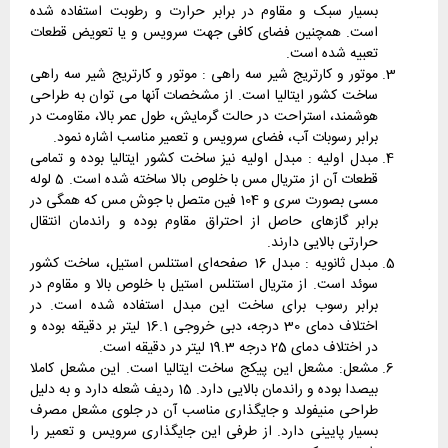
بسیار سبک و مقاوم در برابر حرارت و رطوبت استفاده شده
است. همچنین فضای کافی جهت سرویس و یا تعویض قطعات
تعبیه شده است.
موتور و کارتریج شیر سه راهی : موتور و کارتریج شیر سه راهی
ساخت کشور ایتالیا است. از مشخصات آنها می توان به طراحی
هوشمند، استراحت در حالت گرمایش، طول عمر بالا، مقاومت در
برابر رسوبات آب، فضای سرویس و تعمیر مناسب اشاره نمود.
مبدل اولیه : مبدل اولیه نیز ساخت کشور ایتالیا بوده و تمامی
قطعات آن از متریال مس با خلوص بالا ساخته شده است. 5 لوله
مسی بصورت سری و 104 فین متصل با جوش مس که همگی در
برابر گازهای حاصل از احتراق مقاوم بوده و راندمان انتقال
حرارتی بالایی دارند.
مبدل ثانویه : مبدل 16 صفحه‌ای استنلس استیل، ساخت کشور
سوئد است. از متریال استنلس استیل با خلوص بالا و مقاوم در
برابر رسوب برای ساخت این مبدل استفاده شده است. در
اختلاف دمای 30 درجه، دبی خروجی 16.1 لیتر بر دقیقه بوده و
در اختلاف دمای 25 درجه 19.3 لیتر در دقیقه است.
مشعل: مشعل این پیکج ساخت ایتالیا است. این مشعل کاملا
بیصدا بوده و راندمان بالایی دارد. 15 ردیف شعله دارد و به دلیل
طراحی منیفولد و جایگذاری مناسب آن در جلوی مشعل مصرف
بسیار پایینی دارد. از طرفی این جایگذاری سرویس و تعمیر را