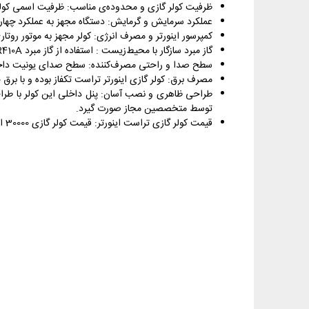
ظرفیت کولر گازی و محدوده‌ی مناسب: ظرفیت اسمی کولر برابر با 28000 BTU/h بوده و برای محیط‌های حدوداً تا 85 متر مربع توصیه می‌شود، مناسب استفاده‌های خانگی و اد
عملکرد سرمایش و گرمایش: دستگاه مجهز به عملکرد چهار
کمپرسور اینورتر و مصرف انرژی: کولر مجهز به موتور روتاری اینورتر است که
گاز مبرد سازگار با محیط‌زیست : استفاده از گاز مبرد R410A، با سازگاری بالا با لایه ازن و کاهش اثرات زیست‌محیطی، جز ویژگی‌های مهم فنی این مدل به شمار می‌آید.
سطح صدا و راحتی مصرف‌کننده: سطح صدای یونیت داخلی در حد قابل قبول (مثلاً بین ۲۴ تا 41 دسی‌بل بسته به ت
مصرف برق: کولر گازی اینورتر تراست تکفاز بوده و با برق 220 ولت و 50 هرتز کار می‌کند.
طراحی ظاهری و نصب آسان: پنل داخلی این کولر با طراح
توسط متخصصین مجاز صورت گیرد.
قیمت کولر گازی تراست اینورتر: قیمت کولر گازی 30000 اینورتر تراست AW سرد و گرم نسبت به