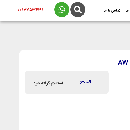
02177534191
 ما
تماس با ما
قیمت:
استعلام گرفته شود