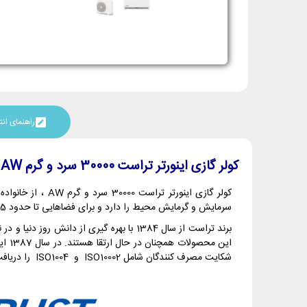
راهنمای ا
کولر گازی اینورتر تراست 30000 سرد و گرم AW
سرمایش و گرمایش محیط را دارد و برای فضاهایی تا حدود 85 متر مربع مناسب است. استفاده از تکنولوژی اینورتر در این کولر گازی، مصرف برق و انرژی را کاهش می‌دهد.
برند تراست از سال 1384 با بهره گیری از 
شکایت مصرف کنندگان شامل ISO10002 و ISO1004 را دریافت نمود.