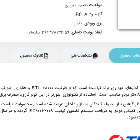
موقعیت نصب:
دیواری
گاز مبرد:
R410A
برق ورودی:
تکفاز
ابعاد یونیت داخلی:
1259*282*362 میلیمتر
نتخاب محصول
مشخصات فنی
کاتالوگ محصول
کولر گازی اینورتر تراست 30000 سرد و گرم
دانش روز دنیا و در نظر گرفتن نیاز مصرف کنندگان به بازار داخلی عرضه شده است. محصولات تر