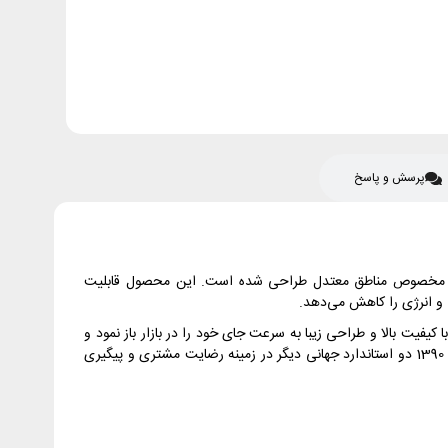
پرسش و پاسخ
 AW ، از خانواده کولرهای دیواری برند تراست است که با ظرفیت 28000 BTU و فناوری اینورتر، مخصوص مناطق معتدل طراحی شده است. این محصول قابلیت
است با کیفیت بالا و طراحی زیبا به سرعت جای خود را در بازار باز نمود و
این محصولات همچنان در حال ارتقا هستند. در سال 1387 این کمپانی موفق به دریافت سیستم تضمین کیفیت ISO9001:2008 گردید و در سال 1390 دو استاندارد جهانی دیگر در زمینه رضایت مشتری و پیگیری