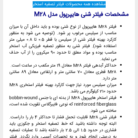
مشاهده همه محصولات فیلتر تصفیه استخر
مشخصات فیلتر شنی هایپرپول مدل
M28
فیلتر M28 هایپرپول از نوع شنی بوده و باید داخل آن با میزان
مناسب از سیلیس مرغوب پر شود. (توصیه می شود به منظور
کارکرد بهینه فیلتر شنی از سیلیس با قطر 0.5 تا 0.8 میلی متر
استفاده شود). فیلتر شنی به منظور تصفیه فیزیکی آب استخر
مناسب بوده و مواد معلق تا حدود 90 میکرون را از آب حذف
می نماید.
حداکثر آبدهی فیلتر M28 معادل 19 متر مکعب در ساعت است.
M28 قطری معادل 70 سانتی متر و ارتفاعی معادل 89 سانتی
متر دارد.
میزان سیلیس مورد نیاز جهت کارکرد بهینه فیلتر استخری M28
حدود 210 کیلوگرم می باشد.
فیلتر استخر هایپرپول M28 از بدنه ای با جنس bobbin-wound
reinforced fiberglass که نوعی فایبرگلاس تقویت شده است،
ساخته می شود.
فیلتر شنی M28 قابلیت تحمل فشار تا حداکثر 4 بار را داراست.
البته توجه داشته باشید که خط تصفیه استخر و جکوزی باید
فشاری در حدود 1.5 الی 2.5 بار داشته باشد تا عملیات تصفیه
به درستی انجام شود و به تجهیزات آسیبی وارد نگردد. فیلتر