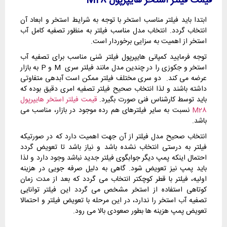
قیمت فیلتر استخر هایپرپول M28
ابتدا باید فیلتر مناسب استخر با توجه به شرایط استخر و ابعاد آن
انتخاب گردد. انتخاب مدل مناسب فیلتر به منظور تصفیه کامل آب
استخر از اهمیت به سزایی برخوردار است.
توجه فرمایید کمپانی هایپرپول فیلتر شنی مناسب برای تصفیه آب
استخر و جکوزی را در چندین مدل مانند فیلتر سری M و P به بازار
عرضه می کند. دو سری مختلف فیلتر ممکن است آبدهی متفاوتی
داشته باشند و لذا انتخاب صحیح فیلتر تصفیه امری دقیق بوده که
باید توسط کارشناس فنی صورت بگیرد.
قیمت فیلتر استخر هایپرپول
M28
نسبت به سایر فیلترهای هم رده موجود در بازار، مناسب می
باشد.
انتخاب صحیح مدل فیلتر از آن جهت اهمیت دارد که در صورتیکه
فیلتر به درستی انتخاب نشده باشد و نیاز باشد تا تعویض گردد
احتمال اینکه پمپ دیگر جوابگوی فیلتر جدید نباشد وجود دارد و لذا
باید پمپ نیز تعویض شود. گاهی به دلیل صرفه جویی در هزینه
اولیه، فیلتر با قطر کوچکتر انتخاب می گردد که بعد از مدت زمان
کوتاهی استفاده از استخر مشخص می گردد این فیلتر توانایی
تصفیه آب استخر را ندارد، در این مرحله با تعویض فیلتر و احتمالا
تعویض پمپ هزینه ها بطور صعودی بالا می رود.