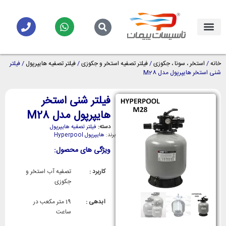
خانه
/
استخر ، سونا ، جکوزی
/
فیلتر تصفیه استخر و جکوزی
/
فیلتر تصفیه هایپرپول
/ فیلتر
شنی استخر هایپرپول مدل M28
فیلتر شنی استخر
هایپرپول مدل M28
دسته:
فیلتر تصفیه هایپرپول
برند:
هایپرپول Hyperpool
ویژگی های محصول:
کاربرد :
تصفیه آب استخر و
جکوزی
آبدهی :
19 متر مکعب در
ساعت