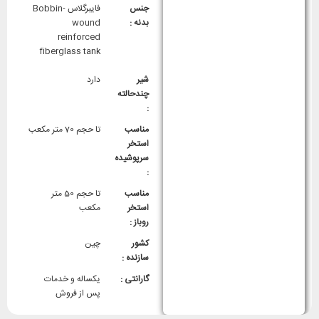
جنس
فایبرگلاس Bobbin-
بدنه :
wound
reinforced
fiberglass tank
شیر
دارد
چندحالته
:
مناسب
تا حجم 70 متر مکعب
استخر
سرپوشیده
:
مناسب
تا حجم 50 متر
استخر
مکعب
روباز :
کشور
چین
سازنده :
گارانتی :
یکساله و خدمات
پس از فروش