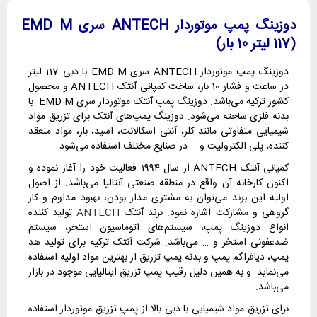
دوزینگ پمپ موتوردار ANTECH سری EMD M
(117 لیتر 10 بار)
دوزینگ پمپ موتوردار ANTECH سری EMD M با دبی 117 لیتر
در ساعت و فشار 10 بار، ساخت کمپانی آنتک ANTECH و محصول
کشور ترکیه می‌باشد. دوزینگ پمپ آنتک موتوردار سری EMD M با
بدنه فلزی ساخته می‌شود. دوزینگ پمپ‌های آنتک برای تزریق مواد
شیمیایی متفاوتی مانند کلر، آنتی اسکالانت، اسید، باز، مواد منعقد
کننده، پلی الکترولیت و … در صنایع مختلف استفاده می‌شود.
کمپانی آنتک ANTECH از سال 1994 فعالیت خود را آغاز نموده و
اکنون کارخانه آن واقع در منطقه صنعتی آنتالیا می‌باشد. از اصول
اولیه این برند می‌توان به مشتری مدار بودن، بهبود مداوم و کار
گروهی و مشارکت اشاره نمود. برند آنتک
ANTECH
تولید کننده
انواع دوزینگ پمپ، ‌سیستم‌های اتوماسیون استخر، سیستم
ضدعفونی استخر و … می‌باشد. شرکت آنتک ترکیه برای تولید هد
پمپ، دیافراگم پمپ و بدنه پمپ تزریق از بهترین مواد اولیه استفاده
می‌نماید. و به همین دلیل رقیب پمپ تزریق ایتالیایی موجود در بازار
می‌باشد.
برای تزریق مواد شیمیایی با دبی بالا از پمپ تزریق موتوردار استفاده