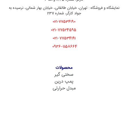
نمایشگاه و فروشگاه : تهران، خیابان طالقانی، خیابان بهار شمالی، نرسیده به
جواد کارگر، شماره 237
021-77534190
77524595–021
77534191–021
1158664–0936
محصولات
سختی گیر
پمپ درین
مبدل حرارتی