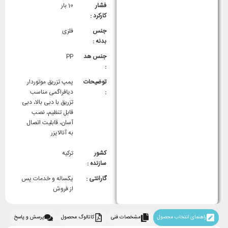
فشار
10 بار
کارکرد :
جنس
فلزی
بدنه :
جنس هد
PP
:
توضیحات
پمپ تزریق موتوردار
:
دیافراگمی مناسب
تزریق با دبی بالا، دبی
قابل تنظیم، نصب
آسان، قابلیت اتصال
به آنالایزر
کشور
ترکیه
سازنده :
گارانتی :
یکساله و خدمات پس
از فروش
راهنمای انتخاب محصول
مشخصات فنی
کاتالوگ محصول
پرسش و پاسخ