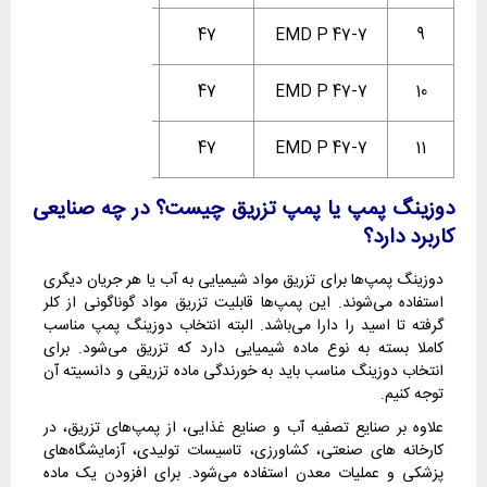
PP
7
47
EMD P 47-7
9
PVDF
7
47
EMD P 47-7
10
SS
7
47
EMD P 47-7
11
دوزینگ پمپ یا
پمپ تزریق چیست؟ در چه صنایعی
کاربرد دارد؟
دوزینگ پمپ‌ها برای تزریق مواد شیمیایی به آب یا هر جریان دیگری
استفاده می‌شوند. این پمپ‌ها قابلیت تزریق مواد گوناگونی از کلر
گرفته تا اسید را دارا می‌باشد. البته انتخاب دوزینگ پمپ مناسب
کاملا بسته به نوع ماده شیمیایی دارد که تزریق می‌شود. برای
انتخاب دوزینگ مناسب باید به خورندگی ماده تزریقی و دانسیته آن
توجه کنیم.
علاوه بر صنایع تصفیه آب و صنایع غذایی، از پمپ‌های تزریق، در
کارخانه های صنعتی، کشاورزی، تاسیسات تولیدی، آزمایشگاه‌های
پزشکی و عملیات معدن استفاده می‌شود. برای افزودن یک ماده