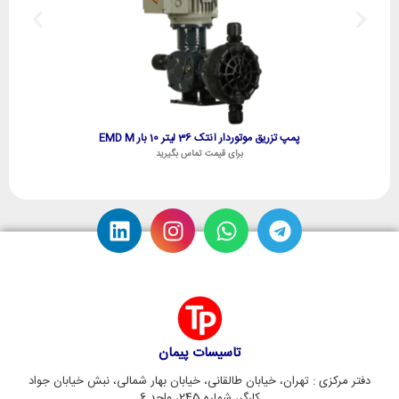
پمپ تزریق موتوردار آنتک 36 لیتر 10 بار EMD M
برای قیمت تماس بگیرید
تاسیسات پیمان
دفتر مرکزی : تهران، خیابان طالقانی، خیابان بهار شمالی، نبش خیابان جواد
کارگر، شماره 245، واحد 6